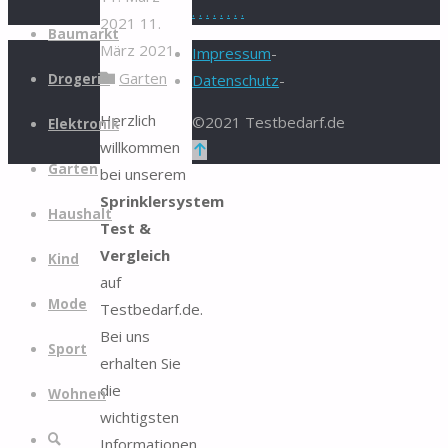
.
.
.
.
.
.
.
.
2021
11.
Zum
Baumarkt
März 2021
Inhalt
Impressum
-
Garten
springen
Drogerie
Datenschutz
-
Herzlich
©2021 Testbedarf.de
Elektronik
willkommen
Zurück
Garten
bei unserem
nach
Sprinklersystem
oben
Haushalt
Test &
Vergleich
Kind
auf
Mode
Testbedarf.de.
Bei uns
Sport
erhalten Sie
die
Wohnen
wichtigsten
Suche
Informationen