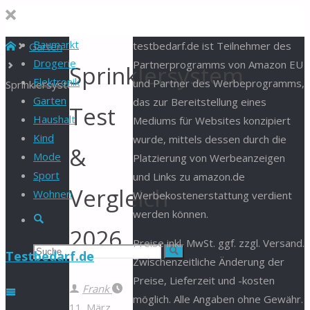
Baumarkt
Start
testbedarf.de ist Teilnehmer des
Garten
Drogerie
Partnerprogramms von Amazon EU
Sprinklersystem
Elektronik
und Partner des Werbeprogramms,
Sprinklersystem
Garten
das zur Bereitstellung eines
Test
Haushalt
Mediums für Websites konzipiert
Kind
wurde, mittels dessen durch die
&
Mode
Platzierung von Werbeanzeigen
Sport
und Links zu amazon.de
Vergleich
Wohnen
Werbekostenerstattung verdient
werden können.
Suche
2026
Preise inkl. MwSt. ggf. zzgl. Versand.
Suchen
Suche
Testbedarf.de
Zwischenzeitliche Änderung der
Preise, Lieferzeit und -kosten
nach:
Frank
möglich. Alle Angaben ohne Gewähr.
11. März