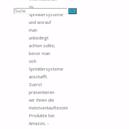
zu
Suchen
Suche
Sprinklersysteme
und worauf
nach:
man
unbedingt
achten sollte,
bevor man
sich
Sprinklersysteme
anschafft.
Zuerst
präsentieren
wir Ihnen die
meistverkauftesten
Produkte bei
Amazon, –