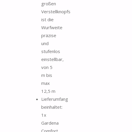
großen
Verstellknopfs
ist die
Wurfweite
präzise
und
stufenlos
einstellbar,
von 5
m bis
max
12,5 m
Lieferumfang
beinhaltet:
1x
Gardena
Comfort