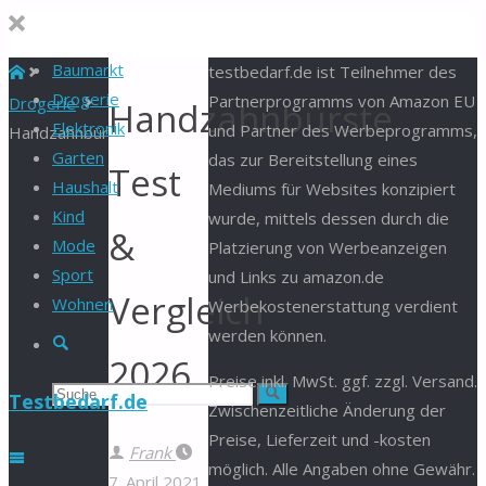
Baumarkt
Start
testbedarf.de ist Teilnehmer des
Drogerie
Partnerprogramms von Amazon EU
Drogerie
Handzahnbürste
Elektronik
und Partner des Werbeprogramms,
Handzahnbürste
Garten
das zur Bereitstellung eines
Test
Haushalt
Mediums für Websites konzipiert
Kind
wurde, mittels dessen durch die
&
Mode
Platzierung von Werbeanzeigen
Sport
und Links zu amazon.de
Vergleich
Wohnen
Werbekostenerstattung verdient
werden können.
Suche
2026
Preise inkl. MwSt. ggf. zzgl. Versand.
Suchen
Suche
Testbedarf.de
Zwischenzeitliche Änderung der
Preise, Lieferzeit und -kosten
nach:
Frank
möglich. Alle Angaben ohne Gewähr.
7. April 2021