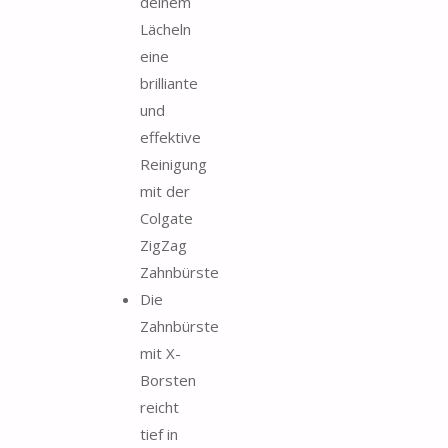
deinem
Lächeln
eine
brilliante
und
effektive
Reinigung
mit der
Colgate
ZigZag
Zahnbürste
Die
Zahnbürste
mit X-
Borsten
reicht
tief in