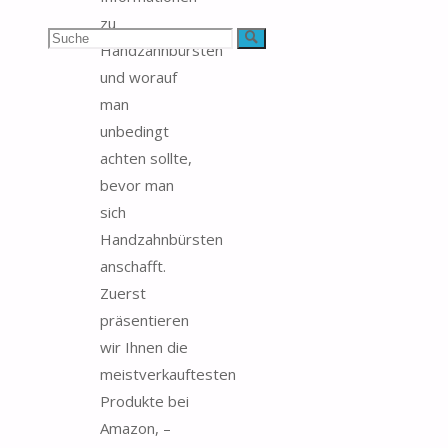
zu
Suchen
Suche
Handzahnbürsten
und worauf
nach:
man
unbedingt
achten sollte,
bevor man
sich
Handzahnbürsten
anschafft.
Zuerst
präsentieren
wir Ihnen die
meistverkauftesten
Produkte bei
Amazon, –