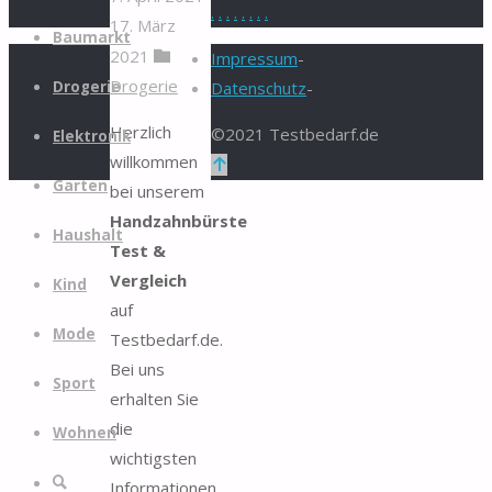
.
.
.
.
.
.
.
.
17. März
Zum
Baumarkt
2021
Inhalt
Impressum
-
Drogerie
springen
Drogerie
Datenschutz
-
Herzlich
©2021 Testbedarf.de
Elektronik
willkommen
Zurück
Garten
bei unserem
nach
Handzahnbürste
oben
Haushalt
Test &
Vergleich
Kind
auf
Mode
Testbedarf.de.
Bei uns
Sport
erhalten Sie
die
Wohnen
wichtigsten
Suche
Informationen