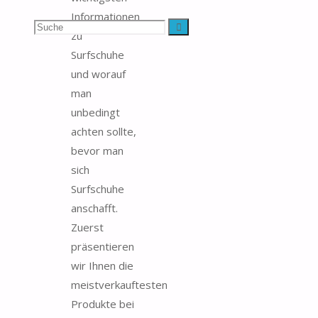
Informationen
Suchen
Suche
zu
Surfschuhe
nach:
und worauf
man
unbedingt
achten sollte,
bevor man
sich
Surfschuhe
anschafft.
Zuerst
präsentieren
wir Ihnen die
meistverkauftesten
Produkte bei