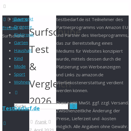
Baumarkt
Start
Sport &
testbedarf.de ist Teilnehmer des
Drogerie
Partnerprogramms von Amazon EU
Freizeit
Surfschuhe
Elektronik
und Partner des Werbeprogramms,
Surfschuhe
Garten
das zur Bereitstellung eines
Test
Haushalt
Mediums für Websites konzipiert
Kind
wurde, mittels dessen durch die
&
Mode
Platzierung von Werbeanzeigen
Sport
und Links zu amazon.de
Vergleich
Wohnen
Werbekostenerstattung verdient
werden können.
Suche
2026
Preise inkl. MwSt. ggf. zzgl. Versand.
Suchen
Suche
Testbedarf.de
Zwischenzeitliche Änderung der
Preise, Lieferzeit und -kosten
nach:
Frank
möglich. Alle Angaben ohne Gewähr.
7. April 2021