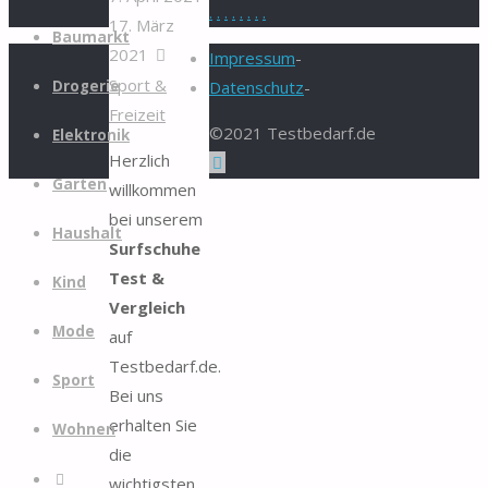
.
.
.
.
.
.
.
.
17. März
Zum
Baumarkt
2021
Inhalt
Impressum
-
Sport &
springen
Drogerie
Datenschutz
-
Freizeit
©2021 Testbedarf.de
Elektronik
Herzlich
Zurück
Garten
willkommen
nach
bei unserem
oben
Haushalt
Surfschuhe
Test &
Kind
Vergleich
Mode
auf
Testbedarf.de.
Sport
Bei uns
erhalten Sie
Wohnen
die
Suche
wichtigsten