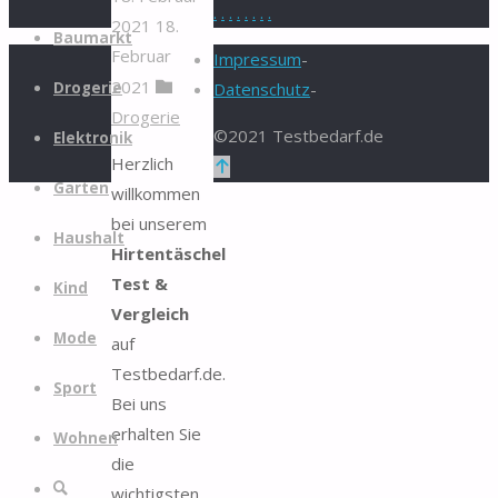
.
.
.
.
.
.
.
.
2021
18.
Zum
Baumarkt
Februar
Inhalt
Impressum
-
2021
springen
Drogerie
Datenschutz
-
Drogerie
©2021 Testbedarf.de
Elektronik
Herzlich
Zurück
Garten
willkommen
nach
bei unserem
oben
Haushalt
Hirtentäschel
Test &
Kind
Vergleich
Mode
auf
Testbedarf.de.
Sport
Bei uns
erhalten Sie
Wohnen
die
Suche
wichtigsten