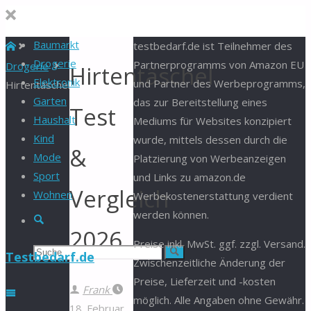
Baumarkt
Start
testbedarf.de ist Teilnehmer des
Drogerie
Partnerprogramms von Amazon EU
Drogerie
Hirtentäschel
Elektronik
und Partner des Werbeprogramms,
Hirtentäschel
Garten
das zur Bereitstellung eines
Test
Haushalt
Mediums für Websites konzipiert
Kind
wurde, mittels dessen durch die
&
Mode
Platzierung von Werbeanzeigen
Sport
und Links zu amazon.de
Vergleich
Wohnen
Werbekostenerstattung verdient
werden können.
Suche
2026
Preise inkl. MwSt. ggf. zzgl. Versand.
Suchen
Suche
Testbedarf.de
Zwischenzeitliche Änderung der
Preise, Lieferzeit und -kosten
nach:
Frank
möglich. Alle Angaben ohne Gewähr.
18. Februar