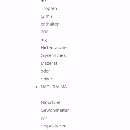
40
Tropfen
(2 ml)
enthalten
200
mg
Hirtentäschel.
Glycerisches
Mazerat
oder
reiner...
NATURALMA
-
Natürliche
Gewohnheiten:
Wir
respektieren