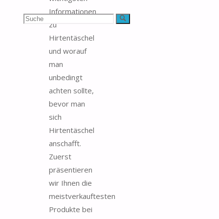
Informationen
Suchen
Suche
zu
Hirtentäschel
nach:
und worauf
man
unbedingt
achten sollte,
bevor man
sich
Hirtentäschel
anschafft.
Zuerst
präsentieren
wir Ihnen die
meistverkauftesten
Produkte bei