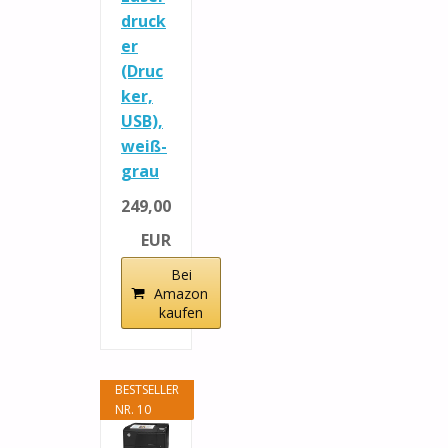
druck
er
(Druc
ker,
USB),
weiß-
grau
249,00
EUR
Bei
Amazon
kaufen
BESTSELLER
NR. 10