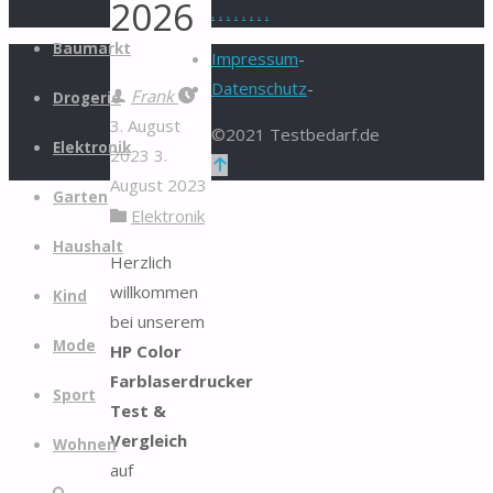
2026
.
.
.
.
.
.
.
.
Zum
Baumarkt
Impressum
-
Inhalt
Datenschutz
-
Frank
springen
Drogerie
3. August
©2021 Testbedarf.de
Elektronik
2023
3.
Zurück
August 2023
nach
Garten
Elektronik
oben
Haushalt
Herzlich
willkommen
Kind
bei unserem
Mode
HP Color
Farblaserdrucker
Sport
Test &
Vergleich
Wohnen
auf