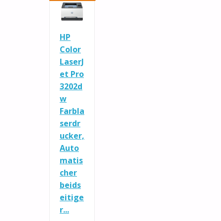
HP
Color
LaserJ
et Pro
3202d
w
Farbla
serdr
ucker,
Auto
matis
cher
beids
eitige
r...