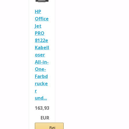
HP
Office
Jet
PRO
8122e
Kabell
oser
All-in-
One-
Farbd
rucke
r
und...
163,93
EUR
Bei