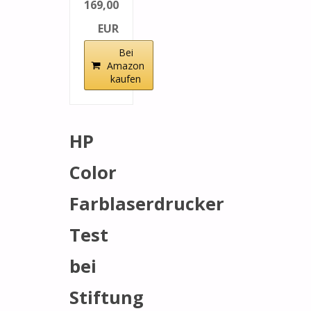
169,00
EUR
Bei
Amazon
kaufen
HP
Color
Farblaserdrucker
Test
bei
Stiftung