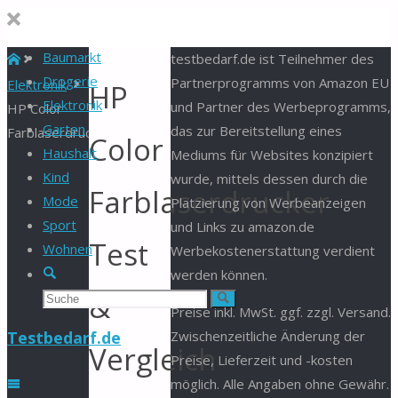
Baumarkt
Start
testbedarf.de ist Teilnehmer des
Drogerie
Partnerprogramms von Amazon EU
Elektronik
HP
Elektronik
und Partner des Werbeprogramms,
HP Color
Garten
das zur Bereitstellung eines
Farblaserdrucker
Color
Haushalt
Mediums für Websites konzipiert
Kind
wurde, mittels dessen durch die
Farblaserdrucker
Mode
Platzierung von Werbeanzeigen
Sport
und Links zu amazon.de
Test
Wohnen
Werbekostenerstattung verdient
Suche
werden können.
&
Suchen
Suche
Preise inkl. MwSt. ggf. zzgl. Versand.
nach:
Testbedarf.de
Zwischenzeitliche Änderung der
Vergleich
Preise, Lieferzeit und -kosten
möglich. Alle Angaben ohne Gewähr.