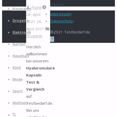
.
.
.
.
.
.
.
.
Zum
Frank
Baumarkt
Inhalt
Impressum
-
26. April
springen
Drogerie
Datenschutz
-
2021
26.
April 2021
©2021 Testbedarf.de
Elektronik
Drogerie
Zurück
Garten
nach
Herzlich
oben
willkommen
Haushalt
bei unserem
Hyaluronsäure
Kind
Kapseln
Mode
Test &
Vergleich
Sport
auf
Testbedarf.de.
Wohnen
Bei uns
Suche