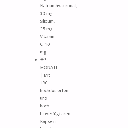
Natriumhyaluronat,
30 mg
Silicium,
25 mg
Vitamin
C, 10
mg...
🌟3
MONATE
| Mit
180
hochdosierten
und
hoch
bioverfügbaren
Kapseln