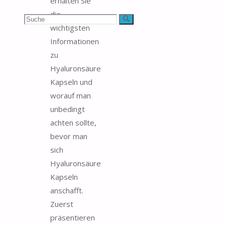
erhalten Sie
die
Suchen
Suche
wichtigsten
nach:
Informationen
zu
Hyaluronsäure
Kapseln und
worauf man
unbedingt
achten sollte,
bevor man
sich
Hyaluronsäure
Kapseln
anschafft.
Zuerst
präsentieren