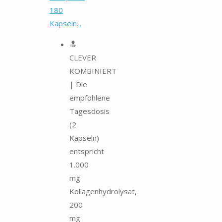
180
Kapseln...
🔝
CLEVER
KOMBINIERT
| Die
empfohlene
Tagesdosis
(2
Kapseln)
entspricht
1.000
mg
Kollagenhydrolysat,
200
mg