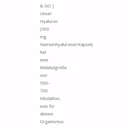
& GO |
Unser
Hyaluron
(500
mg
Natriumhyaluronat/Kapsel)
hat
eine
Molekülgröße
von
500–
700
Kilodalton,
was für
deinen
Organismus