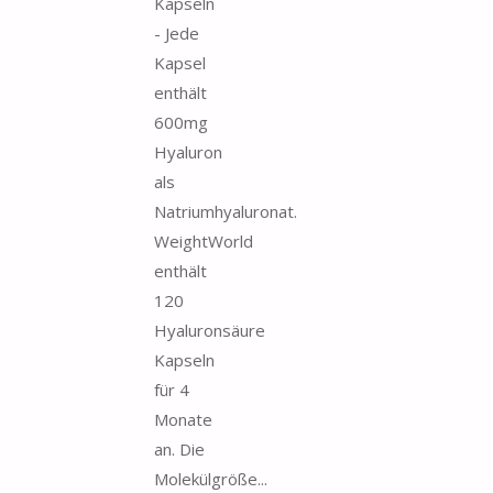
Kapseln
- Jede
Kapsel
enthält
600mg
Hyaluron
als
Natriumhyaluronat.
WeightWorld
enthält
120
Hyaluronsäure
Kapseln
für 4
Monate
an. Die
Molekülgröße...