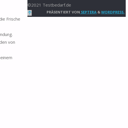
©2021 Testbedarf.de
Zurück
PRÄSENTIERT VON
SEPTERA
&
WORDPRESS.
ie Frische
nach
oben
endung.
iden von
t einem