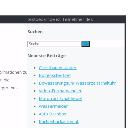
testbedarf.de ist Teilnehmer des
Suchen
Suchen
Suche
nach:
Neueste Beiträge
Christbaumständer
formationen zu
Bogenschießset
n die
Bewässerungsuhr Wasserzeitschaltuhr
eger. Aus
Video-Formatwandler
Motorrad-Schalthebel
Wassermelder
Auto Dachbox
Kuchenbackautomat