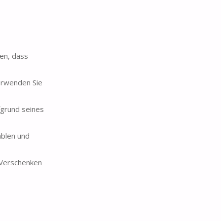
len, dass
erwenden Sie
fgrund seines
blen und
 Verschenken