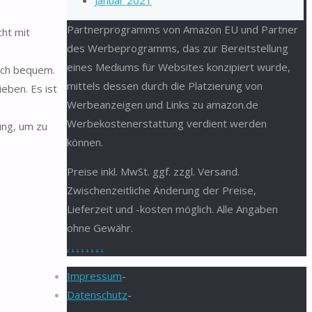
Januar 2021
Partnerprogramms von Amazon EU und Partner
cht mit
des Werbeprogramms, das zur Bereitstellung
eines Mediums für Websites konzipiert wurde,
isch bequem.
mittels dessen durch die Platzierung von
eben. Es ist
Werbeanzeigen und Links zu amazon.de
Werbekostenerstattung verdient werden
ung, um zu
können.
Preise inkl. MwSt. ggf. zzgl. Versand.
Zwischenzeitliche Änderung der Preise,
Lieferzeit und -kosten möglich. Alle Angaben
ohne Gewähr.
.
.
.
.
.
.
.
.
Impressum
-
Datenschutz
-