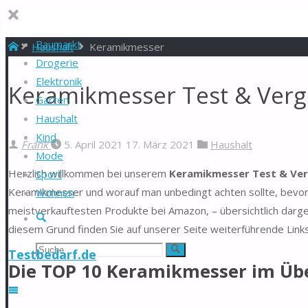
Baumarkt
Start
Haushalt
Keramikmesser
Drogerie
Elektronik
Keramikmesser Test & Verg
Garten
Haushalt
Kind
Frank
5. April 2021
17. März 2021
Haushalt
Mode
Herzlich willkommen bei unserem
Keramikmesser Test & Ver
Sport
Keramikmesser und worauf man unbedingt achten sollte, bevor 
Wohnen
meistverkauftesten Produkte bei Amazon, – übersichtlich darg
Suche
diesem Grund finden Sie auf unserer Seite weiterführende Link
Suchen
Suche
Testbedarf.de
Die TOP 10 Keramikmesser im Übe
nach: