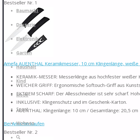
Bestseller Nr. 1
Zum
Baumarkt
Inhalt
springen
Drogerie
Elektronik
Garten
Amefa AUENTHAL Keramikmesser, 10 cm Klingenlänge, weiße Kl
Haushalt
KERAMIK-MESSER: Messerklinge aus hochfester weißer 
Kind
WEICHER GRIFF: Ergonomische Softouch-Griff aus Kunsts
EXTREM SCHARF: Der Allesschneider ist sehr scharf. Hohe 
Mode
INKLUSIVE: Klingenschutz und im Geschenk-Karton.
Sport
AUENTHAL: Klingenlänge: 10 cm / Gesamtlänge: 20,5 cm
Bei Amazon kaufen
Wohnen
Bestseller Nr. 2
Suche