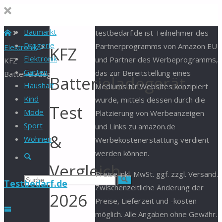
Baumarkt
Start
testbedarf.de ist Teilnehmer des
Drogerie
Partnerprogramms von Amazon EU
Elektronik
KFZ
Elektronik
und Partner des Werbeprogramms,
KFZ
Garten
das zur Bereitstellung eines
Batterieladegerät
Batterieladegerät
Haushalt
Mediums für Websites konzipiert
Kind
wurde, mittels dessen durch die
Test
Mode
Platzierung von Werbeanzeigen
Sport
und Links zu amazon.de
&
Wohnen
Werbekostenerstattung verdient
werden können.
Suche
Vergleich
Preise inkl. MwSt. ggf. zzgl. Versand.
Suchen
Suche
Testbedarf.de
Zwischenzeitliche Änderung der
2026
Preise, Lieferzeit und -kosten
nach:
möglich. Alle Angaben ohne Gewähr.