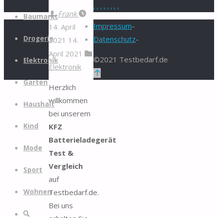
.
.
.
.
.
.
.
.
Zum
Frank
Baumarkt
Inhalt
Impressum
-
14. April
springen
Drogerie
Datenschutz
-
2021
14.
April 2021
©2021 Testbedarf.de
Elektronik
Elektronik
Zurück
Garten
nach
Herzlich
oben
willkommen
Haushalt
bei unserem
KFZ
Kind
Batterieladegerät
Mode
Test &
Vergleich
Sport
auf
Testbedarf.de.
Wohnen
Bei uns
Suche