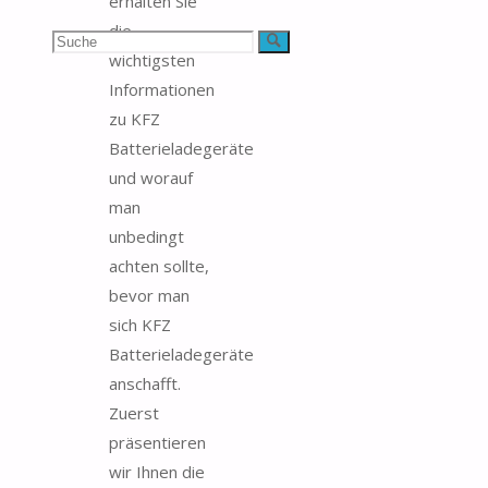
erhalten Sie
die
Suchen
Suche
wichtigsten
nach:
Informationen
zu KFZ
Batterieladegeräte
und worauf
man
unbedingt
achten sollte,
bevor man
sich KFZ
Batterieladegeräte
anschafft.
Zuerst
präsentieren
wir Ihnen die