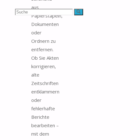
aus
Suchen
Suche
Papierstapeln,
Dokumenten
nach:
oder
Ordnern zu
entfernen.
Ob Sie Akten
korrigieren,
alte
Zeitschriften
entklammern
oder
fehlerhafte
Berichte
bearbeiten –
mit dem