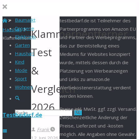
Baumarkt
Start
testbedarf.de ist Teilnehmer des
Drogerie
Partnerprogramms von Amazon EU
Haushalt
Klammernentferner
Elektronik
und Partner des Werbeprogramms,
Klammernentferner
Garten
das zur Bereitstellung eines
Test
Haushalt
Mediums für Websites konzipiert
Kind
wurde, mittels dessen durch die
&
Mode
Platzierung von Werbeanzeigen
Sport
und Links zu amazon.de
Vergleich
Wohnen
Werbekostenerstattung verdient
werden können.
Suche
2026
Preise inkl. MwSt. ggf. zzgl. Versand.
Suchen
Suche
Testbedarf.de
Zwischenzeitliche Änderung der
Preise, Lieferzeit und -kosten
nach:
Frank
möglich. Alle Angaben ohne Gewähr.
12. Juni 2026