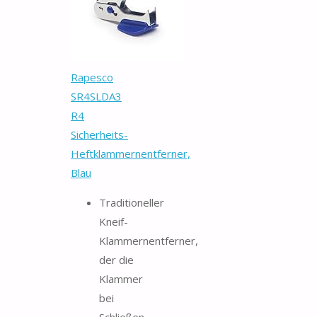
Rapesco
SR4SLDA3
R4
Sicherheits-
Heftklammernentferner,
Blau
Traditioneller
Kneif-
Klammernentferner,
der die
Klammer
bei
Schließen