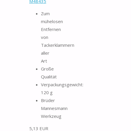
M48435
Zum
mühelosen
Entfernen
von
Tackerklammern
aller
Art
Große
Qualität
Verpackungsgewicht:
120 g
Brüder
Mannesmann
Werkzeug
5,13 EUR