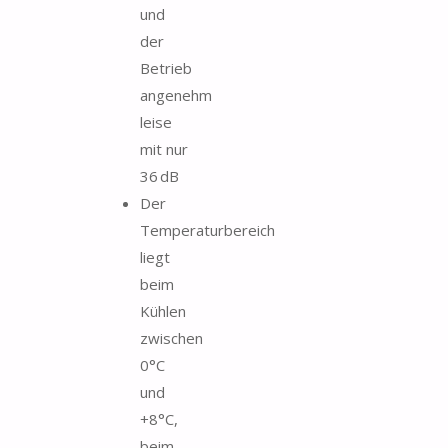
und
der
Betrieb
angenehm
leise
mit nur
36 dB
Der
Temperaturbereich
liegt
beim
Kühlen
zwischen
0°C
und
+8°C,
beim