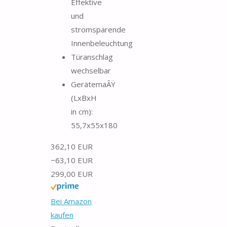
Effektive
und
stromsparende
Innenbeleuchtung
Türanschlag
wechselbar
GerätemaÃŸ
(LxBxH
in cm):
55,7x55x180
362,10 EUR
−63,10 EUR
299,00 EUR
Bei Amazon
kaufen