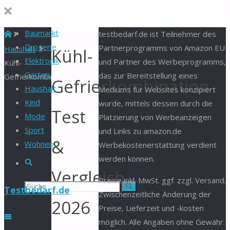
Baumarkt
Start
testbedarf.de ist Teilnehmer des
Drogerie
Partnerprogramms von Amazon EU
Haushalt
Kühl-
Elektronik
und Partner des Werbeprogramms,
Kühl-
Garten
das zur Bereitstellung eines
Gefrierkombination
Gefrierkombination
Haushalt
Mediums für Websites konzipiert
Kind
wurde, mittels dessen durch die
Test
Mode
Platzierung von Werbeanzeigen
Sport
und Links zu amazon.de
&
Wohnen
Werbekostenerstattung verdient
werden können.
Suche
Vergleich
Preise inkl. MwSt. ggf. zzgl. Versand.
Suchen
Suche
Testbedarf.de
Zwischenzeitliche Änderung der
2026
Preise, Lieferzeit und -kosten
nach:
möglich. Alle Angaben ohne Gewähr.