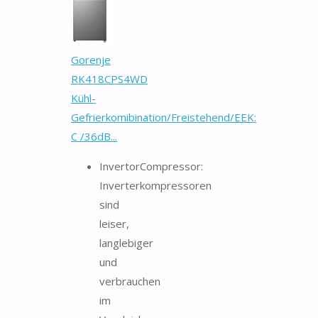
Gorenje
RK418CPS4WD
Kühl-
Gefrierkomibination/Freistehend/EEK:
C /36dB...
InvertorCompressor:
Inverterkompressoren
sind
leiser,
langlebiger
und
verbrauchen
im