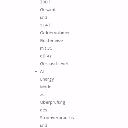
390 l
Gesamt-
und
114 l
Gefriervolumen,
Flüsterleise
mit 35
dB(A)
Geräuschlevel
AI
Energy
Mode
zur
Überprüfung
des
Stromverbrauchs
und