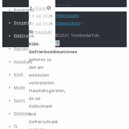
.
.
.
.
.
.
.
.
Zum
Frank
Baumarkt
Inhalt
Impressum
-
13. Juli 2026
springen
Drogerie
Datenschutz
-
13. Juli 2026
Haushalt
©2021 Testbedarf.de
Elektronik
Zurück
Kühl-
Garten
nach
Gefrierkombinationen
oben
gehören zu
Haushalt
den am
weitesten
Kind
verbreiteten
Mode
Haushaltsgeräten,
da sie
Sport
Kühlschrank
und
Wohnen
Gefrierschrank
Suche