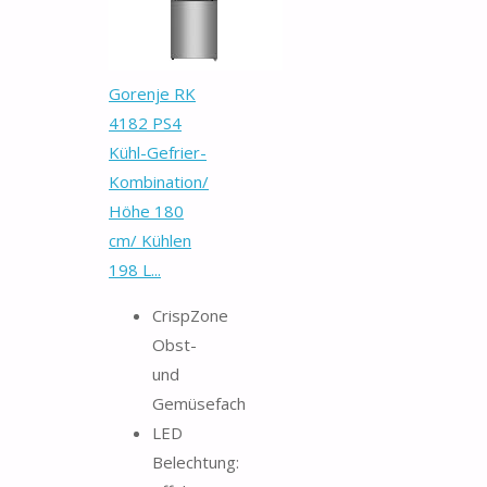
Gorenje RK
4182 PS4
Kühl-Gefrier-
Kombination/
Höhe 180
cm/ Kühlen
198 L...
CrispZone
Obst-
und
Gemüsefach
LED
Belechtung: