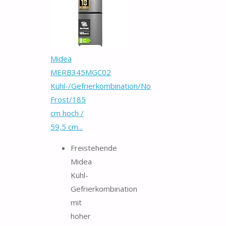
Midea
MERB345MGC02
Kühl-/Gefrierkombination/No
Frost/185
cm hoch /
59,5 cm...
Freistehende
Midea
Kühl-
Gefrierkombination
mit
hoher