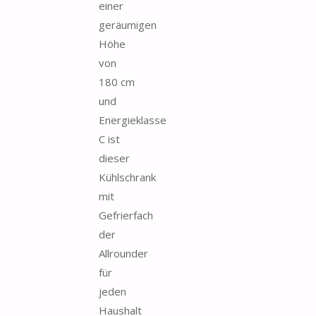
einer
geräumigen
Höhe
von
180 cm
und
Energieklasse
C ist
dieser
Kühlschrank
mit
Gefrierfach
der
Allrounder
für
jeden
Haushalt