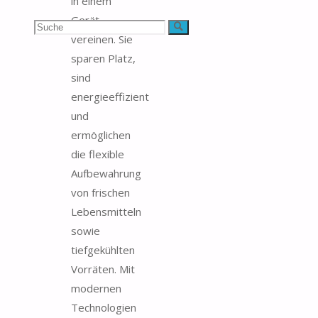
in einem
Gerät
Suchen
Suche
vereinen. Sie
nach:
sparen Platz,
sind
energieeffizient
und
ermöglichen
die flexible
Aufbewahrung
von frischen
Lebensmitteln
sowie
tiefgekühlten
Vorräten. Mit
modernen
Technologien