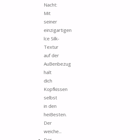
Nacht:
Mit
seiner
einzigartigen
lce Silk-
Textur
auf der
AuBenbezug
halt
dich
Kopfkissen
selbst
in den
heiBesten.
Der
weiche...
Der