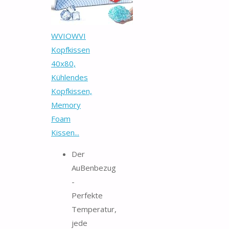
WVIOWVI
Kopfkissen
40x80,
Kühlendes
Kopfkissen,
Memory
Foam
Kissen...
Der
AuBenbezug
-
Perfekte
Temperatur,
jede