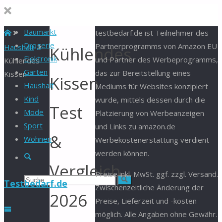
Baumarkt
Start
testbedarf.de ist Teilnehmer des
Drogerie
Partnerprogramms von Amazon EU
Haushalt
Kühlendes
Elektronik
und Partner des Werbeprogramms,
Kühlendes
Garten
das zur Bereitstellung eines
Kissen
Kissen
Haushalt
Mediums für Websites konzipiert
Kind
wurde, mittels dessen durch die
Test
Mode
Platzierung von Werbeanzeigen
Sport
und Links zu amazon.de
&
Wohnen
Werbekostenerstattung verdient
werden können.
Suche
Vergleich
Preise inkl. MwSt. ggf. zzgl. Versand.
Suchen
Suche
Testbedarf.de
Zwischenzeitliche Änderung der
2026
Preise, Lieferzeit und -kosten
nach:
möglich. Alle Angaben ohne Gewähr.