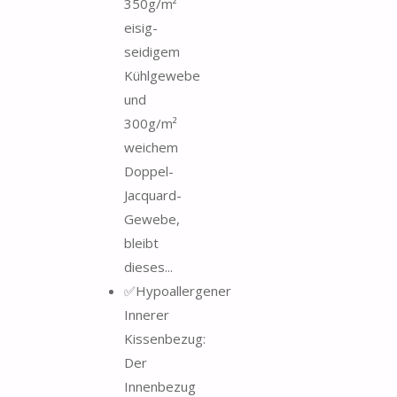
350g/m²
eisig-
seidigem
Kühlgewebe
und
300g/m²
weichem
Doppel-
Jacquard-
Gewebe,
bleibt
dieses...
✅Hypoallergener
Innerer
Kissenbezug:
Der
Innenbezug