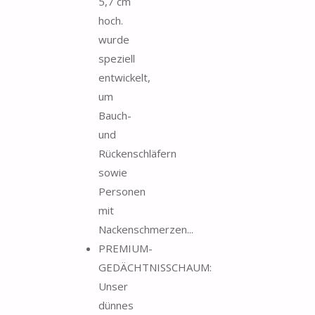
5,7 cm
hoch.
wurde
speziell
entwickelt,
um
Bauch-
und
Rückenschläfern
sowie
Personen
mit
Nackenschmerzen...
PREMIUM-
GEDÄCHTNISSCHAUM:
Unser
dünnes