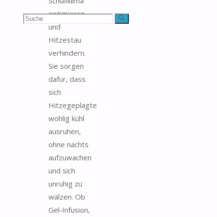
Schlafklima
optimieren
Suchen
Suche
und
nach:
Hitzestau
verhindern.
Sie sorgen
dafür, dass
sich
Hitzegeplagte
wohlig kühl
ausruhen,
ohne nachts
aufzuwachen
und sich
unruhig zu
wälzen. Ob
Gel‑Infusion,