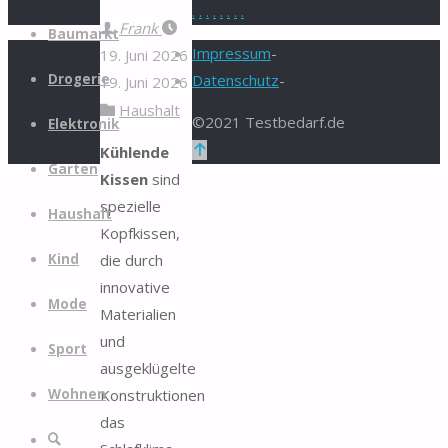
.
.
.
.
.
.
.
.
Zum
Frank
Baumarkt
Inhalt
Impressum
-
19. Juni 2026
springen
Drogerie
Datenschutz
-
19. Juni 2026
Haushalt
©2021 Testbedarf.de
Elektronik
Zurück
Kühlende
Garten
nach
Kissen
sind
oben
spezielle
Haushalt
Kopfkissen,
die durch
Kind
innovative
Mode
Materialien
und
Sport
ausgeklügelte
Konstruktionen
Wohnen
das
Suche