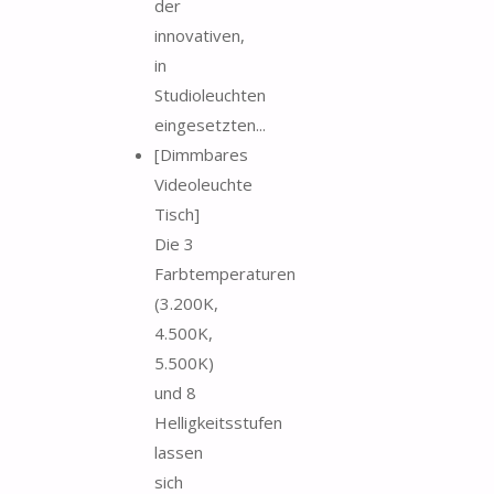
der
innovativen,
in
Studioleuchten
eingesetzten...
[Dimmbares
Videoleuchte
Tisch]
Die 3
Farbtemperaturen
(3.200K,
4.500K,
5.500K)
und 8
Helligkeitsstufen
lassen
sich