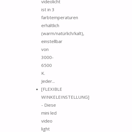
videolicht
ist in 3
farbtemperaturen
erhältlich
(warm/natürlich/kalt),
einstellbar
von
3000-
6500
K.
Jeder...
[FLEXIBLE
WINKELEINSTELLUNG]
- Diese
mini led
video
light