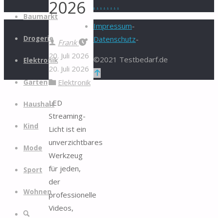
2026
.
.
.
.
.
.
.
.
Zum
Baumarkt
Inhalt
Impressum
-
springen
Drogerie
Datenschutz
-
Frank
20. Juli 2026
©2021 Testbedarf.de
Elektronik
20. Juli 2026
Zurück
Elektronik
Garten
nach
oben
LED
Haushalt
Streaming-
Kind
Licht ist ein
unverzichtbares
Mode
Werkzeug
für jeden,
Sport
der
Wohnen
professionelle
Videos,
Suche