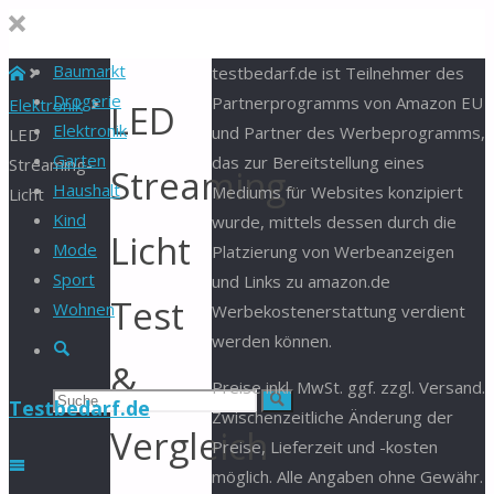
Baumarkt
Start
testbedarf.de ist Teilnehmer des
Drogerie
Partnerprogramms von Amazon EU
Elektronik
LED
Elektronik
und Partner des Werbeprogramms,
LED
Garten
das zur Bereitstellung eines
Streaming-
Streaming-
Haushalt
Mediums für Websites konzipiert
Licht
Kind
wurde, mittels dessen durch die
Licht
Mode
Platzierung von Werbeanzeigen
Sport
und Links zu amazon.de
Test
Wohnen
Werbekostenerstattung verdient
werden können.
Suche
&
Preise inkl. MwSt. ggf. zzgl. Versand.
Suchen
Suche
Testbedarf.de
Zwischenzeitliche Änderung der
Vergleich
Preise, Lieferzeit und -kosten
nach:
möglich. Alle Angaben ohne Gewähr.