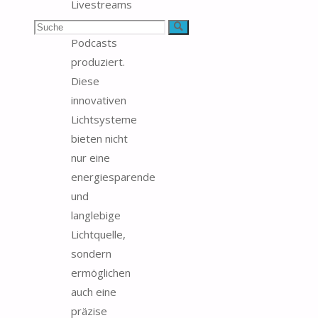
Livestreams
oder
Suchen
Suche
Podcasts
nach:
produziert.
Diese
innovativen
Lichtsysteme
bieten nicht
nur eine
energiesparende
und
langlebige
Lichtquelle,
sondern
ermöglichen
auch eine
präzise