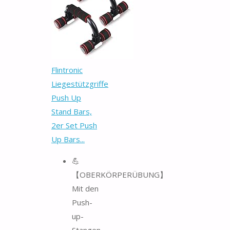
Flintronic
Liegestützgriffe
Push Up
Stand Bars,
2er Set Push
Up Bars...
💪
【OBERKÖRPERÜBUNG】
Mit den
Push-
up-
Stangen