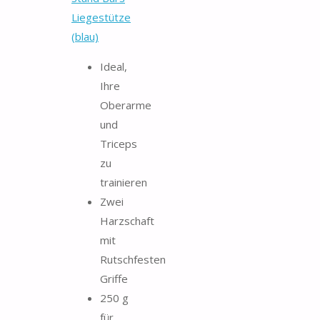
Liegestütze
(blau)
Ideal,
Ihre
Oberarme
und
Triceps
zu
trainieren
Zwei
Harzschaft
mit
Rutschfesten
Griffe
250 g
für