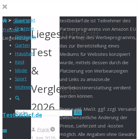
Baumarkt
Start
testbedarf.de ist Teilnehmer des
Sport &
Drogerie
Partnerprogramms von Amazon EU
Freizeit
Liegestützgriff
Elektronik
und Partner des Werbeprogramms,
Liegestützgriff
Garten
das zur Bereitstellung eines
Test
Haushalt
Mediums für Websites konzipiert
Kind
wurde, mittels dessen durch die
&
Mode
Platzierung von Werbeanzeigen
Sport
und Links zu amazon.de
Vergleich
Wohnen
Werbekostenerstattung verdient
werden können.
Suche
2026
Preise inkl. MwSt. ggf. zzgl. Versand.
Suchen
Suche
Testbedarf.de
Zwischenzeitliche Änderung der
Preise, Lieferzeit und -kosten
nach:
Frank
möglich. Alle Angaben ohne Gewähr.
1. Juni 2026