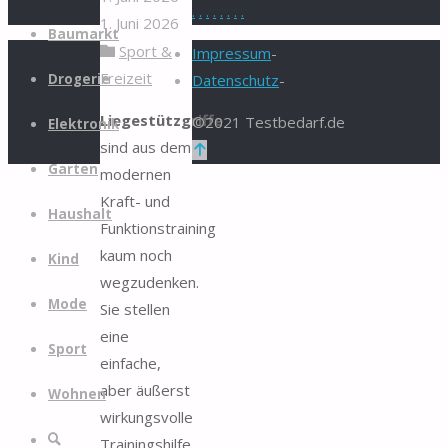
.
.
.
.
.
.
.
.
1. Juni 2026
Zum
Baumarkt
Sport &
Inhalt
Impressum
-
Freizeit
springen
Drogerie
Datenschutz
-
Liegestützgriffe
©2021 Testbedarf.de
Elektronik
sind aus dem
Zurück
Garten
modernen
nach
Kraft- und
oben
Haushalt
Funktionstraining
kaum noch
Kind
wegzudenken.
Mode
Sie stellen
eine
Sport
einfache,
aber äußerst
Wohnen
wirkungsvolle
Suche
Trainingshilfe