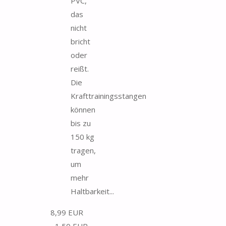
PVC,
das
nicht
bricht
oder
reißt.
Die
Krafttrainingsstangen
können
bis zu
150 kg
tragen,
um
mehr
Haltbarkeit...
8,99 EUR
−1,50 EUR