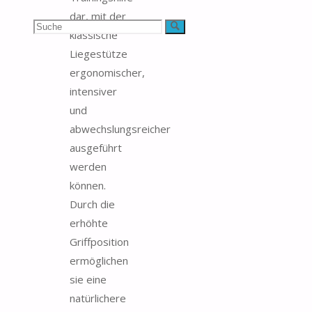
dar, mit der
Suchen
Suche
klassische
Liegestütze
nach:
ergonomischer,
intensiver
und
abwechslungsreicher
ausgeführt
werden
können.
Durch die
erhöhte
Griffposition
ermöglichen
sie eine
natürlichere