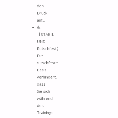
den
Druck
auf...
💪
【STABIL
UND
Rutschfest】
Die
rutschfeste
Basis
verhindert,
dass
Sie sich
während
des
Trainings