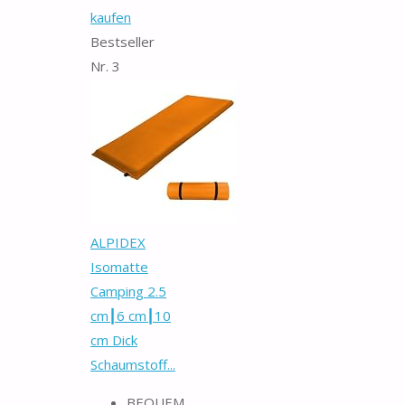
kaufen
Bestseller
Nr. 3
ALPIDEX
Isomatte
Camping 2.5
cm┃6 cm┃10
cm Dick
Schaumstoff...
BEQUEM