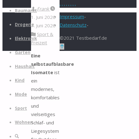
.
.
.
.
.
.
.
.
Zum
Frank
Baumarkt
Inhalt
Impressum
-
1. Juni 2026
springen
Drogerie
Datenschutz
-
1. Juni 2026
Sport &
©2021 Testbedarf.de
Elektronik
Freizeit
Zurück
Garten
nach
Eine
oben
selbstaufblasbare
Haushalt
Isomatte
ist
ein
Kind
modernes,
Mode
komfortables
und
Sport
vielseitiges
Schlaf- und
Wohnen
Liegesystem
Suche