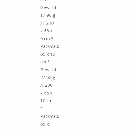
Gewicht:
1.196 g
/ / 200
x 66 x
6 cm *
Packmaß:
65 x 19
cm *
Gewicht:
2.162 g
// 200
x 66 x
10 cm
*
Packmaß:
65 x...