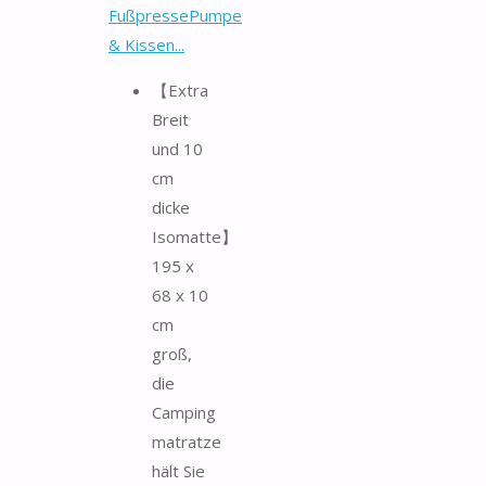
FußpressePumpe
& Kissen...
【Extra
Breit
und 10
cm
dicke
Isomatte】
195 x
68 x 10
cm
groß,
die
Camping
matratze
hält Sie