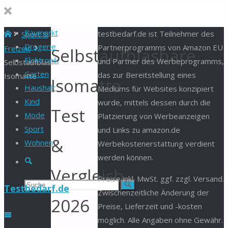
Baumarkt
Start
testbedarf.de ist Teilnehmer des
Sport &
Drogerie
Partnerprogramms von Amazon EU
Freizeit
Selbstaufblasbare
Elektronik
und Partner des Werbeprogramms,
Selbstaufblasbare
Garten
das zur Bereitstellung eines
Isomatte
Isomatte
Haushalt
Mediums für Websites konzipiert
Kind
wurde, mittels dessen durch die
Test
Mode
Platzierung von Werbeanzeigen
Sport
und Links zu amazon.de
&
Wohnen
Werbekostenerstattung verdient
werden können.
Suche
Vergleich
Preise inkl. MwSt. ggf. zzgl. Versand.
Suchen
Suche
Testbedarf.de
Zwischenzeitliche Änderung der
2026
Preise, Lieferzeit und -kosten
nach:
möglich. Alle Angaben ohne Gewähr.