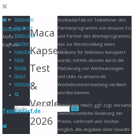
Baumarkt
Start
testbedarf.de ist Teilnehmer des
Drogerie
Partnerprogramms von Amazon EU
Drogerie
Maca
Elektronik
und Partner des Werbeprogramms,
Maca
Garten
das zur Bereitstellung eines
Kapseln
Kapseln
Haushalt
Mediums für Websites konzipiert
Kind
wurde, mittels dessen durch die
Test
Mode
Platzierung von Werbeanzeigen
Sport
und Links zu amazon.de
&
Wohnen
Werbekostenerstattung verdient
werden können.
Suche
Vergleich
Preise inkl. MwSt. ggf. zzgl. Versand.
Suchen
Suche
Testbedarf.de
Zwischenzeitliche Änderung der
2026
Preise, Lieferzeit und -kosten
nach:
möglich. Alle Angaben ohne Gewähr.