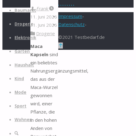
.
.
.
.
.
.
.
.
Zum
Frank
Baumarkt
Inhalt
Impressum
-
11. Juni 2026
springen
Drogerie
Datenschutz
-
11. Juni 2026
Drogerie
©2021 Testbedarf.de
Elektronik
Zurück
Maca
Garten
nach
Kapseln
sind
oben
ein beliebtes
Haushalt
Nahrungsergänzungsmittel,
das aus der
Kind
Maca-Wurzel
Mode
gewonnen
wird, einer
Sport
Pflanze, die
in den hohen
Wohnen
Anden von
Suche