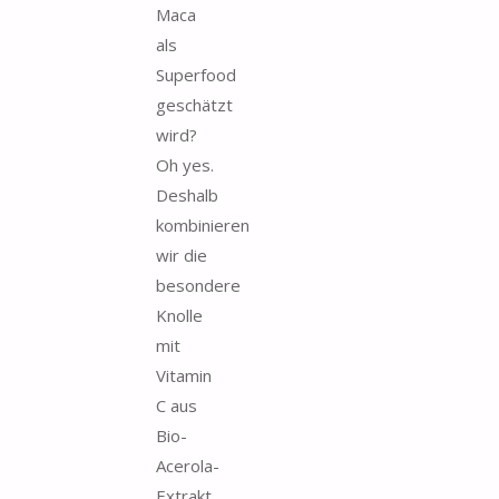
Maca
als
Superfood
geschätzt
wird?
Oh yes.
Deshalb
kombinieren
wir die
besondere
Knolle
mit
Vitamin
C aus
Bio-
Acerola-
Extrakt...