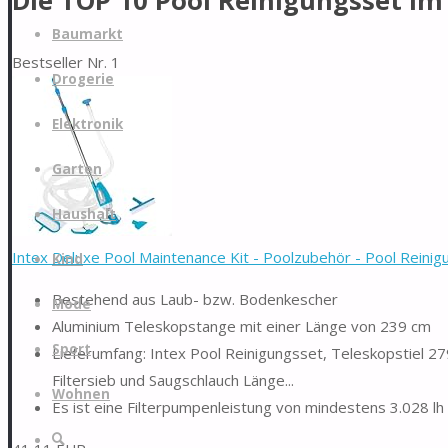
Die TOP 10 Pool Reinigungsset im
Zum
Baumarkt
Inhalt
Bestseller Nr. 1
springen
Drogerie
Elektronik
Garten
Haushalt
Intex Deluxe Pool Maintenance Kit - Poolzubehör - Pool Reinigu
Kind
Bestehend aus Laub- bzw. Bodenkescher
Mode
Aluminium Teleskopstange mit einer Länge von 239 cm
Sport
Lieferumfang: Intex Pool Reinigungsset, Teleskopstiel 
Filtersieb und Saugschlauch Länge...
Wohnen
Es ist eine Filterpumpenleistung von mindestens 3.028 l
Suche