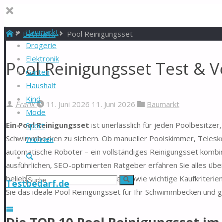
Baumarkt
Start
Baumarkt
Pool Reinigungsset
Drogerie
Elektronik
Pool Reinigungsset Test & V
Garten
Haushalt
Kind
Frank
11. Juni 2026
11. Juni 2026
Baumarkt
Mode
Ein Pool Reinigungsset
ist unerlässlich für jeden Poolbesitze
Sport
Schwimmbecken zu sichern. Ob manueller Poolskimmer, Telesk
Wohnen
automatische Roboter – ein vollständiges Reinigungsset kombin
Suche
ausführlichen, SEO-optimierten Ratgeber erfahren Sie alles übe
beliebtesten Produkte und Marken sowie wichtige Kaufkriterie
Suchen
Suche
Testbedarf.de
Sie das ideale Pool Reinigungsset für Ihr Schwimmbecken und 
nach: