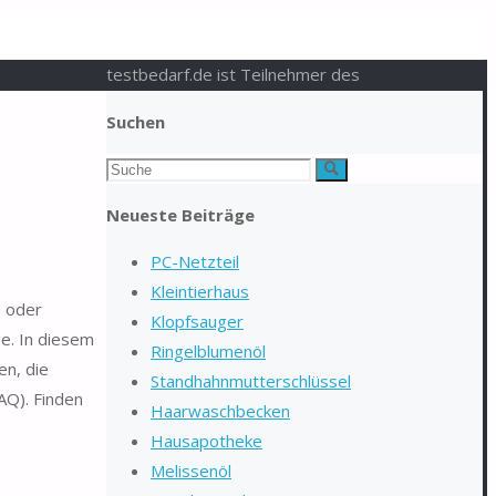
testbedarf.de ist Teilnehmer des
Suchen
Suchen
Suche
nach:
Neueste Beiträge
PC-Netzteil
Kleintierhaus
e oder
Klopfsauger
ge. In diesem
Ringelblumenöl
en, die
Standhahnmutterschlüssel
AQ). Finden
Haarwaschbecken
Hausapotheke
Melissenöl