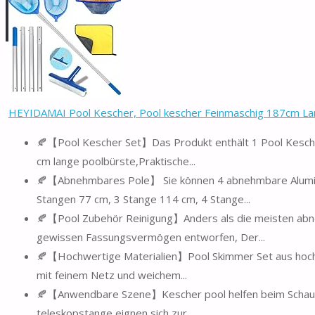
HEYIDAMAI Pool Kescher, Pool kescher Feinmaschig 187cm Lang
🍂【Pool Kescher Set】Das Produkt enthält 1 Pool Kesch
cm lange poolbürste,Praktische...
🍂【Abnehmbares Pole】 Sie können 4 abnehmbare Aluminiu
Stangen 77 cm, 3 Stange 114 cm, 4 Stange...
🍂【Pool Zubehör Reinigung】Anders als die meisten abn
gewissen Fassungsvermögen entworfen, Der...
🍂【Hochwertige Materialien】Pool Skimmer Set aus hochw
mit feinem Netz und weichem...
🍂【Anwendbare Szene】Kescher pool helfen beim Schaufel
teleskopstange eignen sich zur...