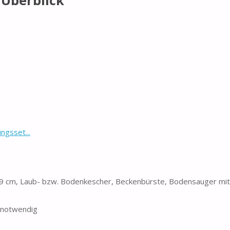
 Überblick
ngsset...
279 cm, Laub- bzw. Bodenkescher, Beckenbürste, Bodensauger mit
h notwendig