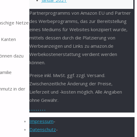
Januar 2021
Partnerprogramms von Amazon EU und Partner
des Werbeprogramms, das zur Bereitstellung
maschige Netze
eines Mediums für Websites konzipiert wurde,
mittels dessen durch die Platzierung von
n Kanten
Werbeanzeigen und Links zu amazon.de
Werbekostenerstattung verdient werden
können dazu
können.
amilie
Preise inkl. MwSt. ggf. zzgl. Versand.
Zwischenzeitliche Änderung der Preise,
mutz in der
Lieferzeit und -kosten möglich. Alle Angaben
ohne Gewähr.
.
.
.
.
.
.
.
.
Impressum
-
Datenschutz
-