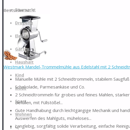
Zum
Bestseller Nr. 1
Baumarkt
Inhalt
springen
Drogerie
Elektronik
Garten
Haushalt
Westmark Mandel-Trommelmühle aus Edelstahl mit 2 Schneidtr
Kind
Manuelle Mühle mit 2 Schneidtrommeln, stabilem Saugfuß
Schokolade, Parmesankäse und Co.
Mode
2 Schneidtrommeln für grobes und feines Mahlen, starker 
Sport
Befüllen, mit Füllstößel...
Gute Handhabung durch leichtgängige Mechanik und handli
Wohnen
Auswerfen des Mahlguts, müheloses...
Langlebig, sorgfältig solide Verarbeitung, einfache Rein
Suche