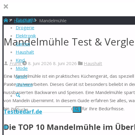
Baumarkt
Start
Haushalt
Mandelmühle
Drogerie
Elektronik
Mandelmühle Test & Vergle
Garten
Haushalt
Kind
Frank
8. Juni 2026
8. Juni 2026
Haushalt
Mode
Eine Mandelmühle ist ein praktisches Küchengerät, das speziel
Sport
Paste zu verarbeiten. Dieses Gerät ist besonders beliebt in d
Wohnen
nussbasierten Backwaren und Speisen. Eine Mandelmühle spart
Suche
von Mandeln übernimmt. In diesem Guide erfahren Sie alles, w
hin zur Auswahl des richtigen Modells für Ihre Bedürfnisse.
Suchen
Suche
Testbedarf.de
nach:
Die TOP 10 Mandelmühle im Über