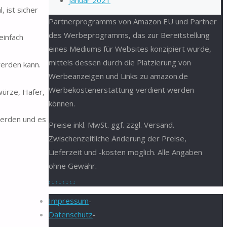
Januar 2021
 ist sicher
Partnerprogramms von Amazon EU und Partner
des Werbeprogramms, das zur Bereitstellung
einfach
eines Mediums für Websites konzipiert wurde,
mittels dessen durch die Platzierung von
erden kann.
Werbeanzeigen und Links zu amazon.de
Werbekostenerstattung verdient werden
ürze, Hafer,
können.
werden und es
Preise inkl. MwSt. ggf. zzgl. Versand.
Zwischenzeitliche Änderung der Preise,
Lieferzeit und -kosten möglich. Alle Angaben
ohne Gewähr.
.
.
.
.
.
.
.
.
Impressum
-
Datenschutz
-