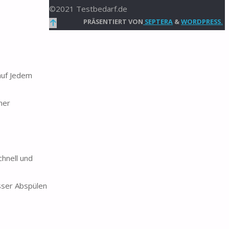
©2021 Testbedarf.de
Zurück
PRÄSENTIERT VON
SEPTERA
&
WORDPRESS.
nach
oben
auf Jedem
ner
hnell und
sser Abspülen