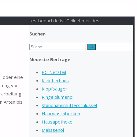
testbedarf.de ist Teilnehmer des
Suchen
Suchen
Suche
nach:
Neueste Beiträge
PC-Netzteil
l oder eine
Kleintierhaus
itung von
Klopfsauger
rarbeitung
Ringelblumenöl
n Arten bis
Standhahnmutterschlüssel
Haarwaschbecken
Hausapotheke
Melissenöl