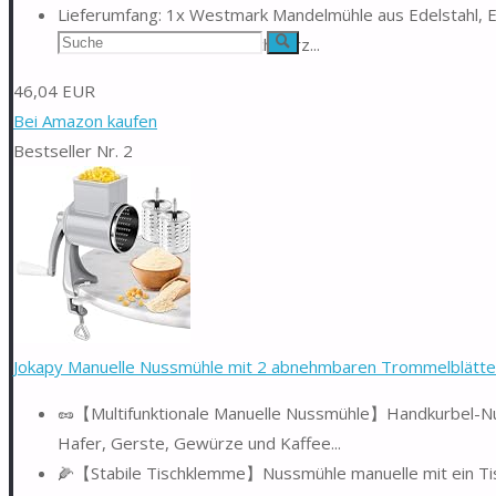
Lieferumfang: 1x Westmark Mandelmühle aus Edelstahl, Exk
Suchen
(ABS/TPE), Farbe: Silber/Schwarz...
Suche
nach:
46,04 EUR
Bei Amazon kaufen
Bestseller Nr. 2
Jokapy Manuelle Nussmühle mit 2 abnehmbaren Trommelblättern
🥜【Multifunktionale Manuelle Nussmühle】Handkurbel-Nu
Hafer, Gerste, Gewürze und Kaffee...
🌽【Stabile Tischklemme】Nussmühle manuelle mit ein Tis