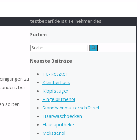
testbedarf.de ist Teilnehmer des
Suchen
Suchen
Suche
nach:
Neueste Beiträge
PC-Netzteil
einigungen zu
Kleintierhaus
sonders bei
Klopfsauger
Ringelblumenöl
n sollten –
Standhahnmutterschlüssel
Haarwaschbecken
Hausapotheke
Melissenöl