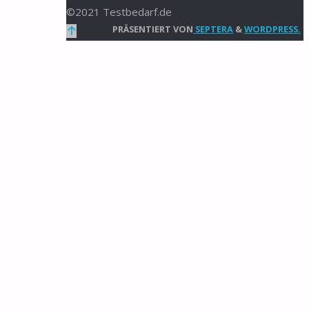
©2021 Testbedarf.de
Zurück
PRÄSENTIERT VON
SEPTERA
&
WORDPRESS.
nach
oben