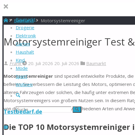
Baumarkt
Start
Baumarkt
Motorsystemreiniger
Drogerie
Elektronik
Motorsystemreiniger Test &
Garten
Haushalt
Kind
Frank
20. Juli 2026
20. Juli 2026
Baumarkt
Mode
Motorsystemreiniger
sind speziell entwickelte Produkte, d
Sport
befreien. Sie verbessern die Leistung des Motors, optimieren
Wohnen
älteren Fahrzeugen oder solchen, die häufig unter extremen 
Suche
Motorsystemreinigers von großem Nutzen sein. In diesem Ratge
von den Vorteilen bis hin zu den verschiedenen Arten und Anw
Suchen
Suche
Testbedarf.de
nach:
Die TOP 10 Motorsystemreiniger 