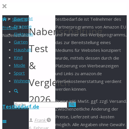
Baumarkt
Start
testbedarf.de ist Teilnehmer des
Sport &
Drogerie
Partnerprogramms von Amazon EU
Freizeit
Nabenschaltung
Elektronik
und Partner des Werbeprogramms,
Nabenschaltung
Garten
das zur Bereitstellung eines
Test
Haushalt
Mediums für Websites konzipiert
Kind
wurde, mittels dessen durch die
&
Mode
Platzierung von Werbeanzeigen
Sport
und Links zu amazon.de
Vergleich
Wohnen
Werbekostenerstattung verdient
werden können.
Suche
2026
Preise inkl. MwSt. ggf. zzgl. Versand.
Suchen
Suche
Testbedarf.de
Zwischenzeitliche Änderung der
Preise, Lieferzeit und -kosten
nach:
Frank
möglich. Alle Angaben ohne Gewähr.
6. Februar