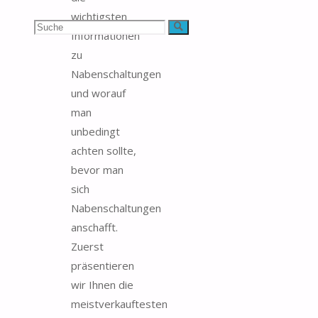
wichtigsten
Suchen
Suche
Informationen
zu
nach:
Nabenschaltungen
und worauf
man
unbedingt
achten sollte,
bevor man
sich
Nabenschaltungen
anschafft.
Zuerst
präsentieren
wir Ihnen die
meistverkauftesten