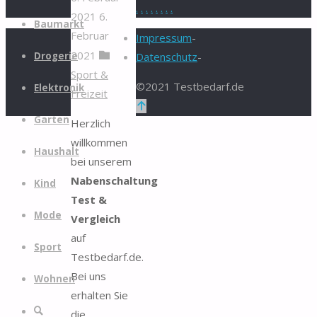
.
.
.
.
.
.
.
.
2021
6.
Zum
Baumarkt
Februar
Inhalt
Impressum
-
2021
springen
Drogerie
Datenschutz
-
Sport &
©2021 Testbedarf.de
Elektronik
Freizeit
Zurück
Garten
Herzlich
nach
willkommen
oben
Haushalt
bei unserem
Nabenschaltung
Kind
Test &
Mode
Vergleich
auf
Sport
Testbedarf.de.
Bei uns
Wohnen
erhalten Sie
Suche
die