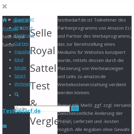
Baumarkt
Start
testbedarf.de ist Teilnehmer des
Sport &
Drogerie
Partnerprogramms von Amazon EU
Freizeit
Selle
Elektronik
und Partner des Werbeprogramms,
Selle Royal
Garten
das zur Bereitstellung eines
Sattel
Royal
Haushalt
Mediums für Websites konzipiert
Kind
wurde, mittels dessen durch die
Sattel
Mode
Platzierung von Werbeanzeigen
Sport
und Links zu amazon.de
Test
Wohnen
Werbekostenerstattung verdient
werden können.
Suche
&
Preise inkl. MwSt. ggf. zzgl. Versand.
Suchen
Suche
Testbedarf.de
Zwischenzeitliche Änderung der
Vergleich
Preise, Lieferzeit und -kosten
nach:
möglich. Alle Angaben ohne Gewähr.