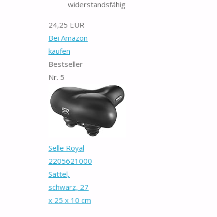
widerstandsfähig
24,25 EUR
Bei Amazon
kaufen
Bestseller
Nr. 5
Selle Royal
2205621000
Sattel,
schwarz, 27
x 25 x 10 cm