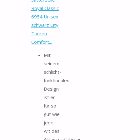
Royal Classic
6954 Unisex
schwarz City
Touren
Comfort...
Mit
seinem
schlicht-
funktionalen
Design
ist er
für so
gut wie
jede
Art des
Alltagsradfahrens