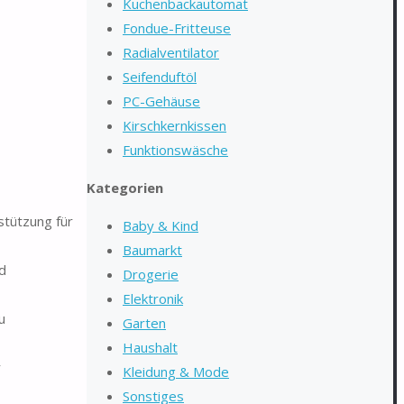
Kuchenbackautomat
Fondue-Fritteuse
Radialventilator
Seifenduftöl
PC-Gehäuse
Kirschkernkissen
Funktionswäsche
Kategorien
stützung für
Baby & Kind
Baumarkt
d
Drogerie
Elektronik
u
Garten
Haushalt
r
Kleidung & Mode
Sonstiges