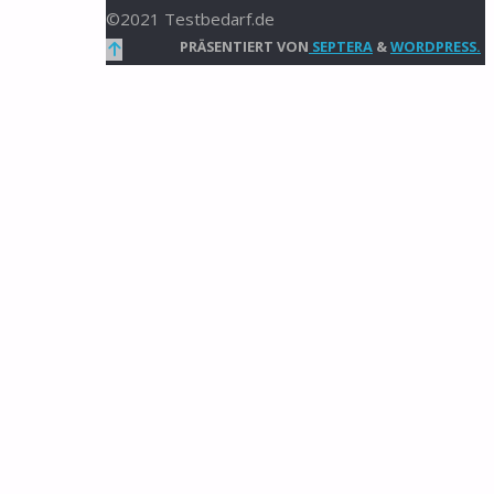
©2021 Testbedarf.de
Zurück
PRÄSENTIERT VON
SEPTERA
&
WORDPRESS.
nach
oben