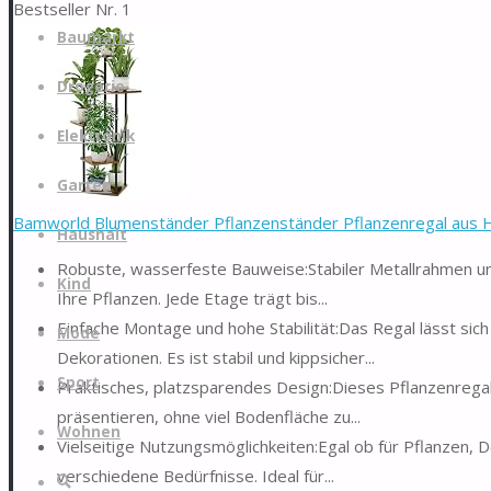
Bestseller Nr. 1
Zum
Baumarkt
Inhalt
springen
Drogerie
Elektronik
Garten
Bamworld Blumenständer Pflanzenständer Pflanzenregal aus Hol
Haushalt
Robuste, wasserfeste Bauweise:Stabiler Metallrahmen un
Kind
Ihre Pflanzen. Jede Etage trägt bis...
Einfache Montage und hohe Stabilität:Das Regal lässt sic
Mode
Dekorationen. Es ist stabil und kippsicher...
Sport
Praktisches, platzsparendes Design:Dieses Pflanzenregal n
präsentieren, ohne viel Bodenfläche zu...
Wohnen
Vielseitige Nutzungsmöglichkeiten:Egal ob für Pflanzen, D
verschiedene Bedürfnisse. Ideal für...
Suche