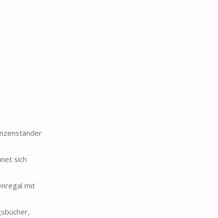
lanzenständer
net sich
nregal mit
gsbücher,