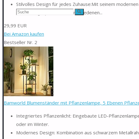
Stilvolles Design für jedes Zuhause:Mit seinem moderne
Suchen
dieses Regal perfekt zu verschiedenen...
Suche
nach:
29,99 EUR
Bei Amazon kaufen
Bestseller Nr. 2
Bamworld Blumenständer mit Pflanzenlampe, 5 Ebenen Pflanzen
Integriertes Pflanzenlicht: Eingebaute LED-Pflanzenlampe
oder im Winter.
Modernes Design: Kombination aus schwarzem Metallrahm