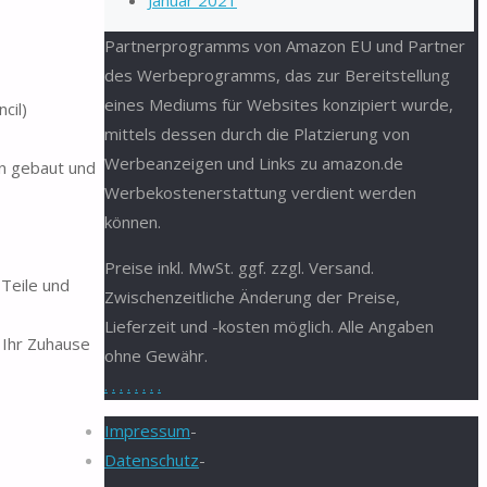
Januar 2021
Partnerprogramms von Amazon EU und Partner
des Werbeprogramms, das zur Bereitstellung
eines Mediums für Websites konzipiert wurde,
cil)
mittels dessen durch die Platzierung von
Werbeanzeigen und Links zu amazon.de
en gebaut und
Werbekostenerstattung verdient werden
können.
Preise inkl. MwSt. ggf. zzgl. Versand.
 Teile und
Zwischenzeitliche Änderung der Preise,
Lieferzeit und -kosten möglich. Alle Angaben
 Ihr Zuhause
ohne Gewähr.
.
.
.
.
.
.
.
.
Impressum
-
Datenschutz
-