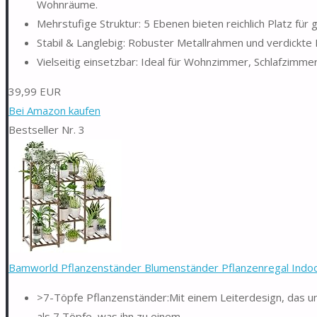
Wohnräume.
Mehrstufige Struktur: 5 Ebenen bieten reichlich Platz für 
Stabil & Langlebig: Robuster Metallrahmen und verdickte H
Vielseitig einsetzbar: Ideal für Wohnzimmer, Schlafzimme
39,99 EUR
Bei Amazon kaufen
Bestseller Nr. 3
Bamworld Pflanzenständer Blumenständer Pflanzenregal Indoor
>7-Töpfe Pflanzenständer:Mit einem Leiterdesign, das un
als 7 Töpfe, was ihn zu einem...