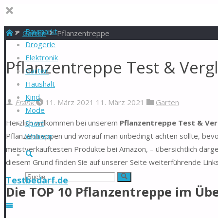
Baumarkt
Start
Garten
Pflanzentreppe
Drogerie
Elektronik
Pflanzentreppe Test & Verg
Garten
Haushalt
Kind
Frank
11. März 2021
11. März 2021
Garten
Mode
Herzlich willkommen bei unserem
Pflanzentreppe Test & Ver
Sport
Pflanzentreppen und worauf man unbedingt achten sollte, bevor
Wohnen
meistverkauftesten Produkte bei Amazon, – übersichtlich darg
Suche
diesem Grund finden Sie auf unserer Seite weiterführende Link
Suchen
Suche
Testbedarf.de
Die TOP 10 Pflanzentreppe im Übe
nach: