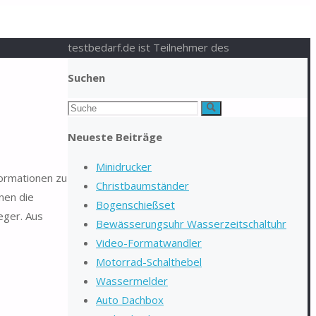
testbedarf.de ist Teilnehmer des
Suchen
Suchen
Suche
nach:
Neueste Beiträge
Minidrucker
formationen zu
Christbaumständer
nen die
Bogenschießset
eger. Aus
Bewässerungsuhr Wasserzeitschaltuhr
Video-Formatwandler
Motorrad-Schalthebel
Wassermelder
Auto Dachbox