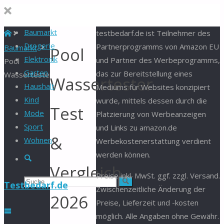
Baumarkt
Start
testbedarf.de ist Teilnehmer des
Drogerie
Partnerprogramms von Amazon EU
Baumarkt
Pool
Elektronik
und Partner des Werbeprogramms,
Pool
Garten
das zur Bereitstellung eines
Wassertester
Wassertester
Haushalt
Mediums für Websites konzipiert
Kind
wurde, mittels dessen durch die
Test
Mode
Platzierung von Werbeanzeigen
Sport
und Links zu amazon.de
&
Wohnen
Werbekostenerstattung verdient
werden können.
Suche
Vergleich
Preise inkl. MwSt. ggf. zzgl. Versand.
Suchen
Suche
Testbedarf.de
Zwischenzeitliche Änderung der
2026
Preise, Lieferzeit und -kosten
nach:
möglich. Alle Angaben ohne Gewähr.