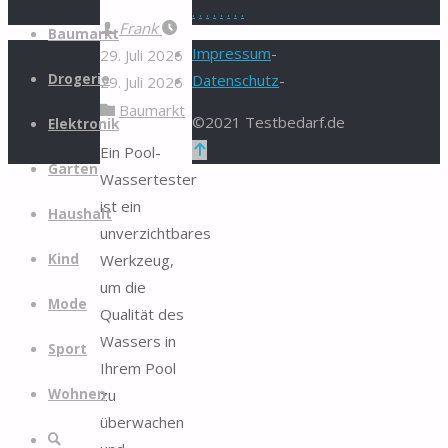
.
.
.
.
.
.
.
.
Zum
Frank
Baumarkt
Inhalt
Impressum
-
29. Juli 2026
springen
Drogerie
Datenschutz
-
29. Juli 2026
Baumarkt
©2021 Testbedarf.de
Elektronik
Zurück
Ein Pool-
Garten
nach
Wassertester
oben
ist ein
Haushalt
unverzichtbares
Werkzeug,
Kind
um die
Mode
Qualität des
Wassers in
Sport
Ihrem Pool
zu
Wohnen
überwachen
Suche