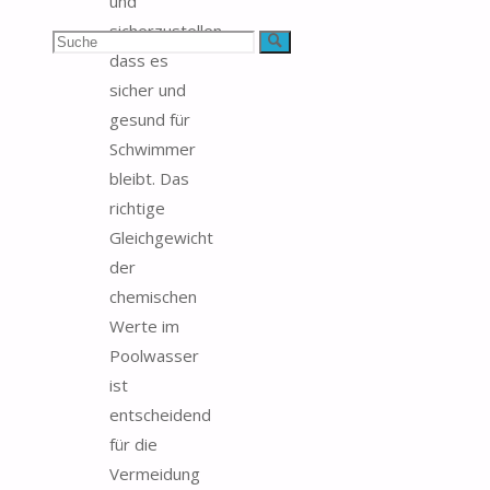
und
sicherzustellen,
Suchen
Suche
dass es
nach:
sicher und
gesund für
Schwimmer
bleibt. Das
richtige
Gleichgewicht
der
chemischen
Werte im
Poolwasser
ist
entscheidend
für die
Vermeidung