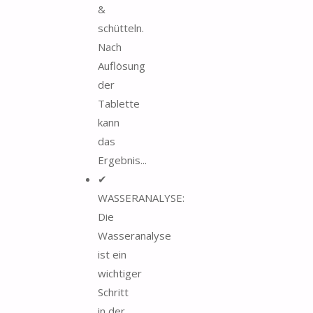
&
schütteln.
Nach
Auflösung
der
Tablette
kann
das
Ergebnis...
✔
WASSERANALYSE:
Die
Wasseranalyse
ist ein
wichtiger
Schritt
in der