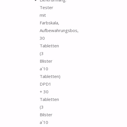
Tester
mit
Farbskala,
Aufbewahrungsbos,
30
Tabletten
(3
Blister
a´10
Tabletten)
DPD1
+ 30
Tabletten
(3
Bilster
a´10