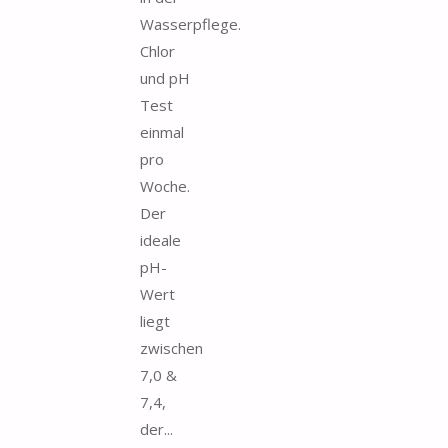
Wasserpflege.
Chlor
und pH
Test
einmal
pro
Woche.
Der
ideale
pH-
Wert
liegt
zwischen
7,0 &
7,4,
der...