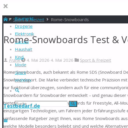
Baumarkt
Start
Sport & Freizeit
Rome-Snowboards
Drogerie
Elektronik
Rome-Snowboards Test & Ve
Garten
Haushalt
Kind
Frank
4. Mai 2026
4. Mai 2026
Sport & Freizeit
Mode
Rome Snowboards, auch bekannt als Rome SDS (Snowboard Design
Sport
Snowboardsport. Die Marke verbindet technische Präzision mit
Wohnen
nur funktional überzeugen, sondern auch für eine communityori
Suche
Snowboardern für Snowboarder entwickelt – und genau dieser 
bietet eine breite Palette an Snowboards für Freestyle, All-Moun
Suchen
Suche
Testbedarf.de
einzigartigen Technologien, um Fahrern jeder Erfahrungsstufe e
nach:
umfassende Ratgeber zeigt Ihnen, was Rome Snowboards ausze
welche Modelle besonders beliebt sind und welche Alternative