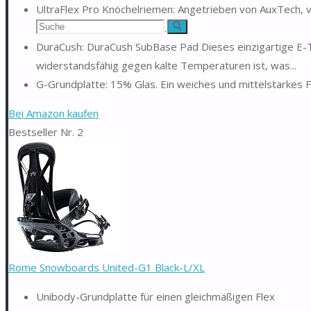
UltraFlex Pro Knöchelriemen: Angetrieben von AuxTech, v
Suchen
offene 3D-Kante für unser...
Suche
DuraCush: DuraCush SubBase Pad Dieses einzigartige E-
nach:
widerstandsfähig gegen kalte Temperaturen ist, was...
G-Grundplatte: 15% Glas. Ein weiches und mittelstarkes Fl
Bei Amazon kaufen
Bestseller Nr. 2
Rome Snowboards United-G1 Black-L/XL
Unibody-Grundplatte für einen gleichmäßigen Flex