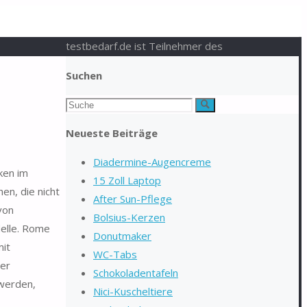
testbedarf.de ist Teilnehmer des
Suchen
Suchen
Suche
nach:
Neueste Beiträge
Diadermine-Augencreme
ken im
15 Zoll Laptop
en, die nicht
After Sun-Pflege
von
Bolsius-Kerzen
elle. Rome
Donutmaker
mit
WC-Tabs
ser
Schokoladentafeln
werden,
Nici-Kuscheltiere