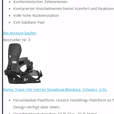
Konformistischer Zehenriemen
Konturierter Knöchelriemen bietet Komfort und Reaktions
Volle hohe Rückenrotation
EVA SubBase Pad
Bei Amazon kaufen
Bestseller Nr. 3
Rome Trace HW Herren Snowboardbindung, Schwarz, L/XL
Fersenwickel-Plattform: Unsere HeelWrap-Plattform ist fü
Design verfügt über einen...
Grundplattenmaterialien: 30 % Glas, 70 % Nylon