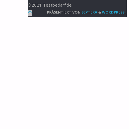
©2021 Testbedarf.de
Zurück
PRÄSENTIERT VON
SEPTERA
&
WORDPRESS.
nach
oben