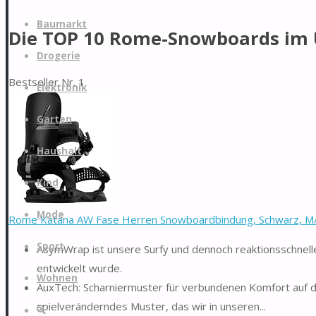
Zum
Baumarkt
Die TOP 10 Rome-Snowboards im 
Inhalt
springen
Drogerie
Bestseller Nr. 1
Elektronik
Garten
Haushalt
Kind
Mode
Rome Katana AW Fase Herren Snowboardbindung, Schwarz, M
Sport
AsymWrap ist unsere Surfy und dennoch reaktionsschnelle
entwickelt wurde.
Wohnen
AuxTech: Scharniermuster für verbundenen Komfort auf de
spielveränderndes Muster, das wir in unseren...
Suche