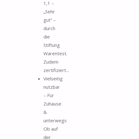
1,1 –
„Sehr
gut“ –
durch
die
Stiftung
Warentest.
Zudem
zertifiziert...
Vielseitig
nutzbar
– Für
Zuhause
&
unterwegs
Ob auf
der