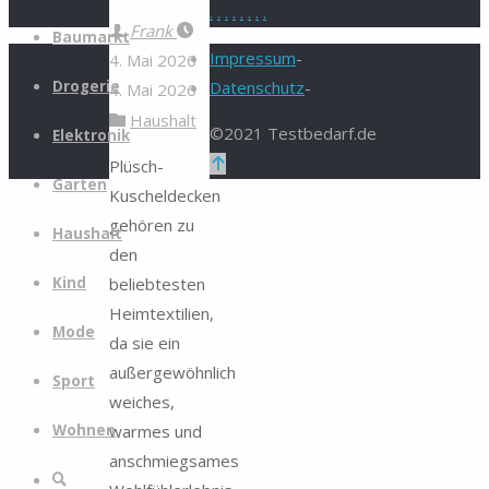
.
.
.
.
.
.
.
.
Zum
Frank
Baumarkt
Inhalt
Impressum
-
4. Mai 2026
springen
Drogerie
Datenschutz
-
4. Mai 2026
Haushalt
©2021 Testbedarf.de
Elektronik
Zurück
Plüsch-
Garten
nach
Kuscheldecken
oben
gehören zu
Haushalt
den
beliebtesten
Kind
Heimtextilien,
Mode
da sie ein
außergewöhnlich
Sport
weiches,
warmes und
Wohnen
anschmiegsames
Suche