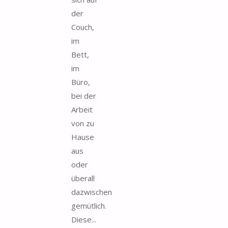
der
Couch,
im
Bett,
im
Büro,
bei der
Arbeit
von zu
Hause
aus
oder
überall
dazwischen
gemütlich.
Diese...