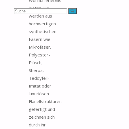
Wohlfühlerlebnis
bieten. Sie
Suchen
Suche
werden aus
nach:
hochwertigen
synthetischen
Fasern wie
Mikrofaser,
Polyester-
Plüsch,
Sherpa,
Teddyfell-
Imitat oder
luxuriösen
Flanellstrukturen
gefertigt und
zeichnen sich
durch ihr