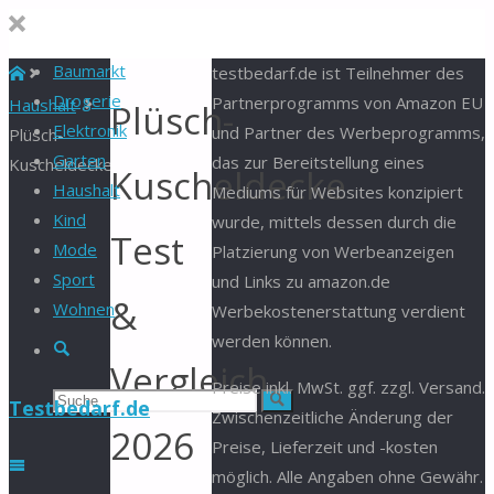
Baumarkt
Start
testbedarf.de ist Teilnehmer des
Drogerie
Partnerprogramms von Amazon EU
Haushalt
Plüsch-
Elektronik
und Partner des Werbeprogramms,
Plüsch-
Garten
das zur Bereitstellung eines
Kuscheldecke
Kuscheldecke
Haushalt
Mediums für Websites konzipiert
Kind
wurde, mittels dessen durch die
Test
Mode
Platzierung von Werbeanzeigen
Sport
und Links zu amazon.de
&
Wohnen
Werbekostenerstattung verdient
werden können.
Suche
Vergleich
Preise inkl. MwSt. ggf. zzgl. Versand.
Suchen
Suche
Testbedarf.de
Zwischenzeitliche Änderung der
2026
Preise, Lieferzeit und -kosten
nach:
möglich. Alle Angaben ohne Gewähr.