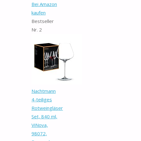
Bei Amazon
kaufen
Bestseller
Nr. 2
Nachtmann
4-teiliges
Rotweingläser
Set, 840 ml,
ViNova,
98072,