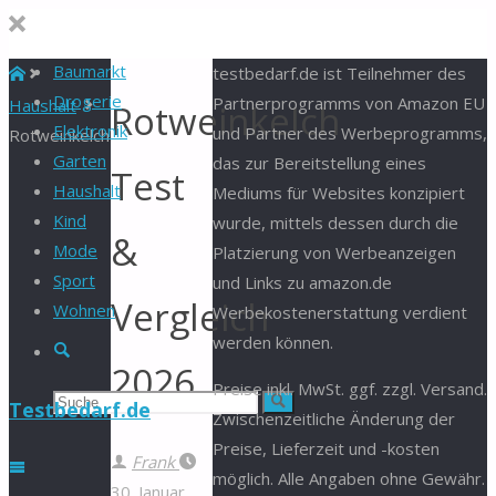
Baumarkt
Start
testbedarf.de ist Teilnehmer des
Drogerie
Partnerprogramms von Amazon EU
Haushalt
Rotweinkelch
Elektronik
und Partner des Werbeprogramms,
Rotweinkelch
Garten
das zur Bereitstellung eines
Test
Haushalt
Mediums für Websites konzipiert
Kind
wurde, mittels dessen durch die
&
Mode
Platzierung von Werbeanzeigen
Sport
und Links zu amazon.de
Vergleich
Wohnen
Werbekostenerstattung verdient
werden können.
Suche
2026
Preise inkl. MwSt. ggf. zzgl. Versand.
Suchen
Suche
Testbedarf.de
Zwischenzeitliche Änderung der
Preise, Lieferzeit und -kosten
nach:
Frank
möglich. Alle Angaben ohne Gewähr.
30. Januar