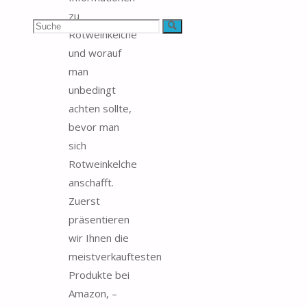
zu
Suchen
Suche
Rotweinkelche
und worauf
nach:
man
unbedingt
achten sollte,
bevor man
sich
Rotweinkelche
anschafft.
Zuerst
präsentieren
wir Ihnen die
meistverkauftesten
Produkte bei
Amazon, –