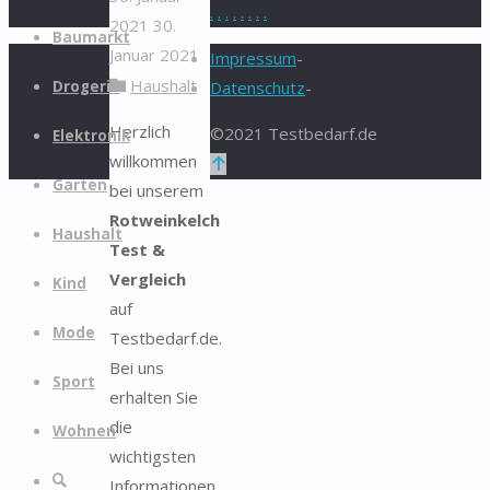
.
.
.
.
.
.
.
.
2021
30.
Zum
Baumarkt
Januar 2021
Inhalt
Impressum
-
Haushalt
springen
Drogerie
Datenschutz
-
Herzlich
©2021 Testbedarf.de
Elektronik
willkommen
Zurück
Garten
bei unserem
nach
Rotweinkelch
oben
Haushalt
Test &
Vergleich
Kind
auf
Mode
Testbedarf.de.
Bei uns
Sport
erhalten Sie
die
Wohnen
wichtigsten
Suche
Informationen