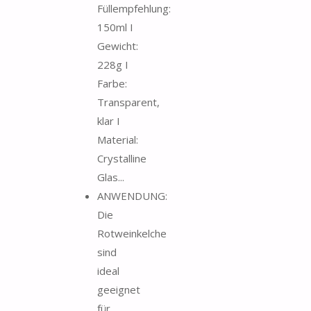
Füllempfehlung:
150ml I
Gewicht:
228g I
Farbe:
Transparent,
klar I
Material:
Crystalline
Glas...
ANWENDUNG:
Die
Rotweinkelche
sind
ideal
geeignet
für