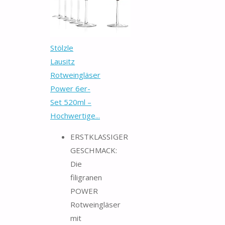
Stölzle
Lausitz
Rotweingläser
Power 6er-
Set 520ml –
Hochwertige...
ERSTKLASSIGER
GESCHMACK:
Die
filigranen
POWER
Rotweingläser
mit