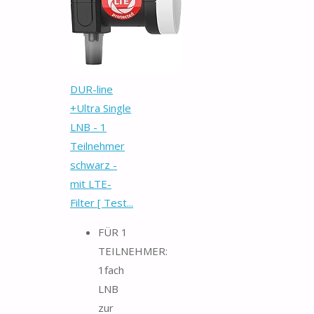
DUR-line
+Ultra Single
LNB - 1
Teilnehmer
schwarz -
mit LTE-
Filter [ Test...
FÜR 1
TEILNEHMER:
1fach
LNB
zur