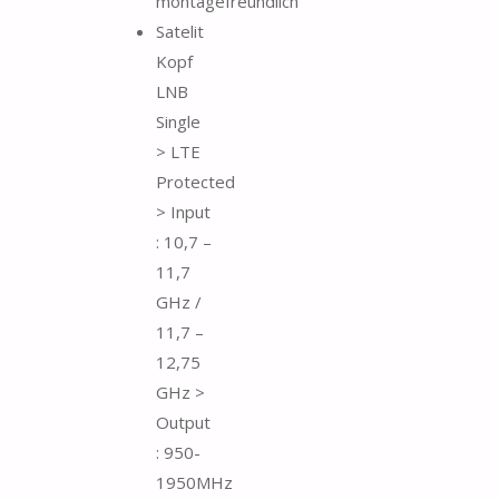
montagefreundlich
Satelit
Kopf
LNB
Single
> LTE
Protected
> Input
: 10,7 –
11,7
GHz /
11,7 –
12,75
GHz >
Output
: 950-
1950MHz