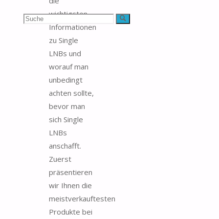
die
wichtigsten
Suchen
Suche
Informationen
nach:
zu Single
LNBs und
worauf man
unbedingt
achten sollte,
bevor man
sich Single
LNBs
anschafft.
Zuerst
präsentieren
wir Ihnen die
meistverkauftesten
Produkte bei