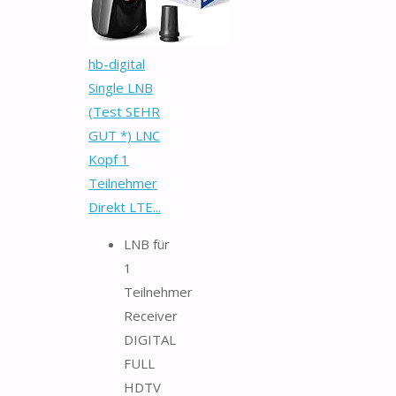
hb-digital
Single LNB
(Test SEHR
GUT *) LNC
Kopf 1
Teilnehmer
Direkt LTE...
LNB für
1
Teilnehmer
Receiver
DIGITAL
FULL
HDTV