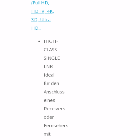
(Full HD,
HDTV, 4K,
3D, Ultra
HD...
HIGH-
CLASS
SINGLE
LNB –
Ideal
für den
Anschluss
eines
Receivers
oder
Fernsehers
mit