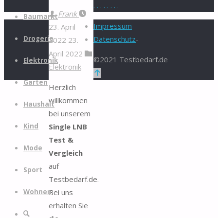
.
.
.
.
.
.
.
.
Zum
Frank
Baumarkt
Inhalt
Impressum
-
23. April
springen
Drogerie
Datenschutz
-
2022
23.
April 2022
©2021 Testbedarf.de
Elektronik
Elektronik
Zurück
Garten
nach
Herzlich
oben
willkommen
Haushalt
bei unserem
Single LNB
Kind
Test &
Mode
Vergleich
auf
Sport
Testbedarf.de.
Bei uns
Wohnen
erhalten Sie
Suche