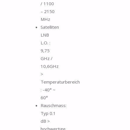
/ 1100
– 2150
MHz
Satelliten
LNB
L.O. :
9,75
GHz /
10,6GHz
>
Temperaturbereich
: -40° ~
60°
Rauschmass:
Typ 0.1
dB >
hochwertige