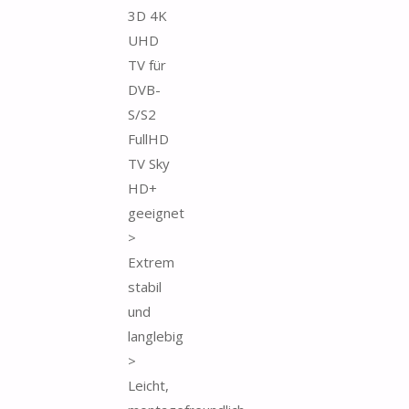
3D 4K
UHD
TV für
DVB-
S/S2
FullHD
TV Sky
HD+
geeignet
>
Extrem
stabil
und
langlebig
>
Leicht,