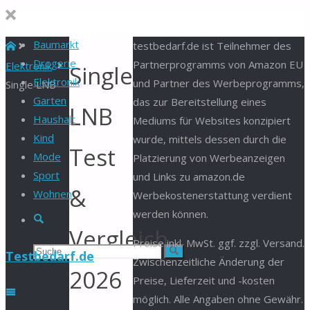
Baumarkt
Start
testbedarf.de ist Teilnehmer des
Drogerie
Partnerprogramms von Amazon EU
Elektronik
Single
Elektronik
und Partner des Werbeprogramms,
Single LNB
Garten
das zur Bereitstellung eines
LNB
Haushalt
Mediums für Websites konzipiert
Kind
wurde, mittels dessen durch die
Test
Mode
Platzierung von Werbeanzeigen
Sport
und Links zu amazon.de
&
Wohnen
Werbekostenerstattung verdient
werden können.
Suche
Vergleich
Preise inkl. MwSt. ggf. zzgl. Versand.
Suchen
Suche
Testbedarf.de
Zwischenzeitliche Änderung der
2026
Preise, Lieferzeit und -kosten
nach:
möglich. Alle Angaben ohne Gewähr.