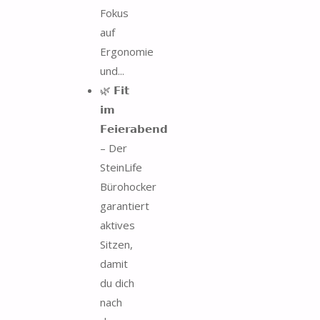
Fokus
auf
Ergonomie
und...
🌿 𝗙𝗶𝘁
𝗶𝗺
𝗙𝗲𝗶𝗲𝗿𝗮𝗯𝗲𝗻𝗱
– Der
SteinLife
Bürohocker
garantiert
aktives
Sitzen,
damit
du dich
nach