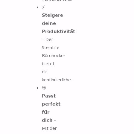
⚡
𝗦𝘁𝗲𝗶𝗴𝗲𝗿𝗲
𝗱𝗲𝗶𝗻𝗲
𝗣𝗿𝗼𝗱𝘂𝗸𝘁𝗶𝘃𝗶𝘁𝗮̈𝘁
– Der
SteinLife
Bürohocker
bietet
dir
kontinuierliche...
🎯
𝗣𝗮𝘀𝘀𝘁
𝗽𝗲𝗿𝗳𝗲𝗸𝘁
𝗳𝘂̈𝗿
𝗱𝗶𝗰𝗵 –
Mit der