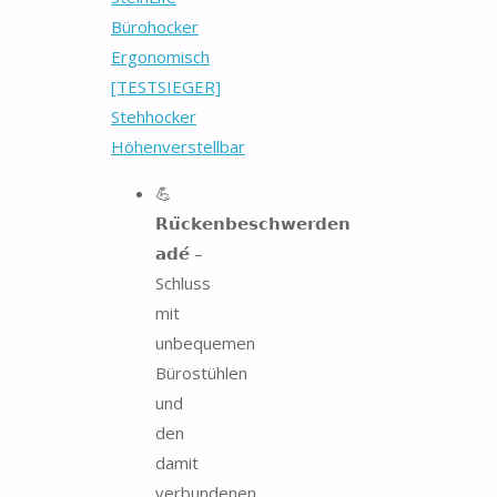
Bürohocker
Ergonomisch
[TESTSIEGER]
Stehhocker
Höhenverstellbar
💪
𝗥𝘂̈𝗰𝗸𝗲𝗻𝗯𝗲𝘀𝗰𝗵𝘄𝗲𝗿𝗱𝗲𝗻
𝗮𝗱𝗲́ –
Schluss
mit
unbequemen
Bürostühlen
und
den
damit
verbundenen...