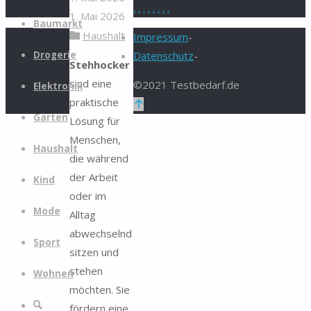
.
.
.
.
.
.
.
.
1. Mai 2026
Zum
Baumarkt
Haushalt
Inhalt
Impressum
-
springen
Drogerie
Datenschutz
-
Stehhocker
sind eine
©2021 Testbedarf.de
Elektronik
praktische
Zurück
Garten
Lösung für
nach
Menschen,
oben
Haushalt
die während
der Arbeit
Kind
oder im
Mode
Alltag
abwechselnd
Sport
sitzen und
stehen
Wohnen
möchten. Sie
Suche
fördern eine