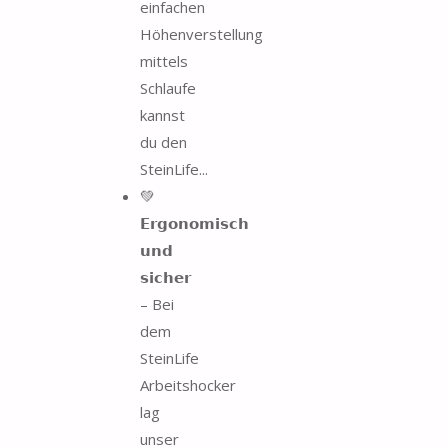
einfachen
Höhenverstellung
mittels
Schlaufe
kannst
du den
SteinLife...
💚
𝗘𝗿𝗴𝗼𝗻𝗼𝗺𝗶𝘀𝗰𝗵
𝘂𝗻𝗱
𝘀𝗶𝗰𝗵𝗲𝗿
– Bei
dem
SteinLife
Arbeitshocker
lag
unser