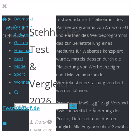
Baumarkt
Start
testbedarf.de ist Teilnehmer des
Drogerie
Partnerprogramms von Amazon EU
Haushalt
Stehhocker
Elektronik
und Partner des Werbeprogramms,
Stehhocker
Garten
das zur Bereitstellung eines
Test
Haushalt
Mediums für Websites konzipiert
Kind
wurde, mittels dessen durch die
&
Mode
Platzierung von Werbeanzeigen
Sport
und Links zu amazon.de
Vergleich
Wohnen
Werbekostenerstattung verdient
werden können.
Suche
2026
Preise inkl. MwSt. ggf. zzgl. Versand.
Suchen
Suche
Testbedarf.de
Zwischenzeitliche Änderung der
Preise, Lieferzeit und -kosten
nach:
Frank
möglich. Alle Angaben ohne Gewähr.
1. Mai 2026