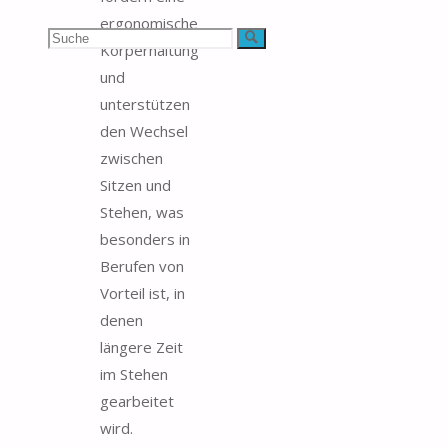
ergonomische
Suchen
Suche
Körperhaltung
und
nach:
unterstützen
den Wechsel
zwischen
Sitzen und
Stehen, was
besonders in
Berufen von
Vorteil ist, in
denen
längere Zeit
im Stehen
gearbeitet
wird.