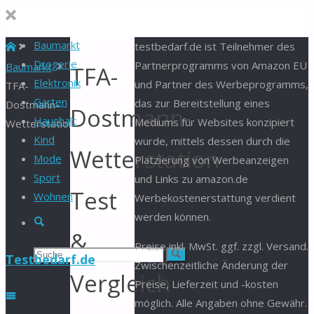
Baumarkt
Start
testbedarf.de ist Teilnehmer des
Drogerie
Partnerprogramms von Amazon EU
Baumarkt
TFA-
Elektronik
und Partner des Werbeprogramms,
TFA-
Garten
das zur Bereitstellung eines
Dostmann-
Dostmann-
Haushalt
Mediums für Websites konzipiert
Wetterstation
Kind
wurde, mittels dessen durch die
Wetterstation
Mode
Platzierung von Werbeanzeigen
Sport
und Links zu amazon.de
Test
Wohnen
Werbekostenerstattung verdient
werden können.
Suche
&
Preise inkl. MwSt. ggf. zzgl. Versand.
Suchen
Suche
Testbedarf.de
Zwischenzeitliche Änderung der
Vergleich
Preise, Lieferzeit und -kosten
nach:
möglich. Alle Angaben ohne Gewähr.