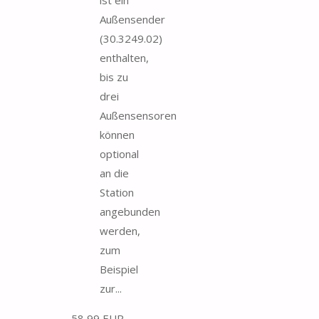
Außensender
(30.3249.02)
enthalten,
bis zu
drei
Außensensoren
können
optional
an die
Station
angebunden
werden,
zum
Beispiel
zur...
58,99 EUR