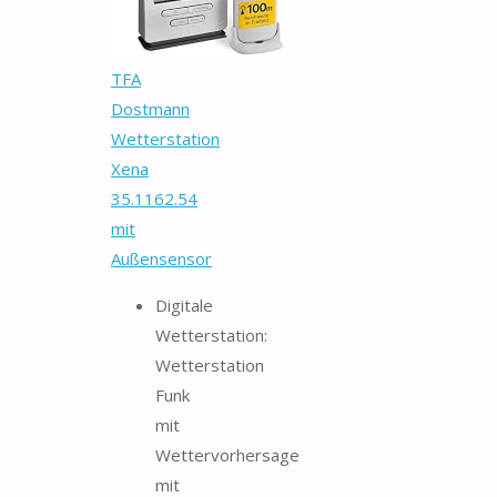
TFA
Dostmann
Wetterstation
Xena
35.1162.54
mit
Außensensor
Digitale
Wetterstation:
Wetterstation
Funk
mit
Wettervorhersage
mit