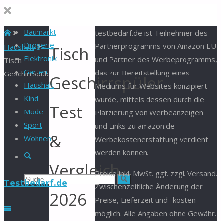
Baumarkt
Start
testbedarf.de ist Teilnehmer des
Drogerie
Partnerprogramms von Amazon EU
Haushalt
Tisch
Elektronik
und Partner des Werbeprogramms,
Tisch
Garten
das zur Bereitstellung eines
Geschirrspüler
Geschirrspüler
Haushalt
Mediums für Websites konzipiert
Kind
wurde, mittels dessen durch die
Test
Mode
Platzierung von Werbeanzeigen
Sport
und Links zu amazon.de
&
Wohnen
Werbekostenerstattung verdient
werden können.
Suche
Vergleich
Preise inkl. MwSt. ggf. zzgl. Versand.
Suchen
Suche
Testbedarf.de
Zwischenzeitliche Änderung der
2026
Preise, Lieferzeit und -kosten
nach:
möglich. Alle Angaben ohne Gewähr.