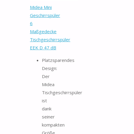
Midea Mini
Geschirrspüler
6
Maßgedecke
Tischgeschirrspüler
EEK D 47 dB
Platzsparendes
Design:
Der
Midea
Tischgeschirrspüler
ist
dank
seiner
kompakten
Größe