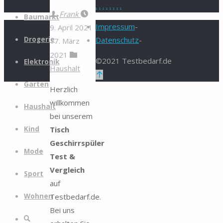
.
.
.
.
.
.
.
.
Zum
Frank
Baumarkt
Inhalt
Impressum
-
9. April 2021
springen
Drogerie
Datenschutz
-
17. März
2021
©2021 Testbedarf.de
Elektronik
Haushalt
Zurück
Garten
nach
Herzlich
oben
willkommen
Haushalt
bei unserem
Tisch
Kind
Geschirrspüler
Mode
Test &
Vergleich
Sport
auf
Testbedarf.de.
Wohnen
Bei uns
Suche