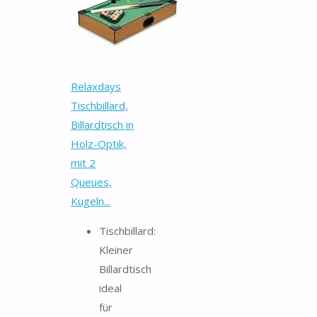
Relaxdays
Tischbillard,
Billardtisch in
Holz-Optik,
mit 2
Queues,
Kugeln...
Tischbillard:
Kleiner
Billardtisch
ideal
für