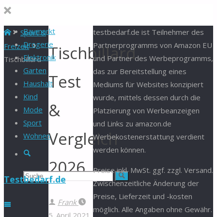
Baumarkt
Start
testbedarf.de ist Teilnehmer des
Sport &
Drogerie
Partnerprogramms von Amazon EU
Freizeit
Tischbillard
Elektronik
und Partner des Werbeprogramms,
Tischbillard
Garten
das zur Bereitstellung eines
Test
Haushalt
Mediums für Websites konzipiert
Kind
wurde, mittels dessen durch die
&
Mode
Platzierung von Werbeanzeigen
Sport
und Links zu amazon.de
Vergleich
Wohnen
Werbekostenerstattung verdient
werden können.
Suche
2026
Preise inkl. MwSt. ggf. zzgl. Versand.
Suchen
Suche
Testbedarf.de
Zwischenzeitliche Änderung der
Preise, Lieferzeit und -kosten
nach:
Frank
möglich. Alle Angaben ohne Gewähr.
5. April 2021