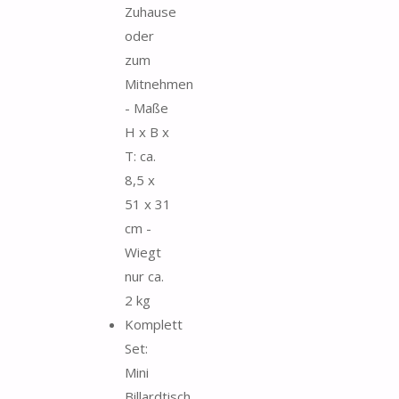
Zuhause
oder
zum
Mitnehmen
- Maße
H x B x
T: ca.
8,5 x
51 x 31
cm -
Wiegt
nur ca.
2 kg
Komplett
Set:
Mini
Billardtisch