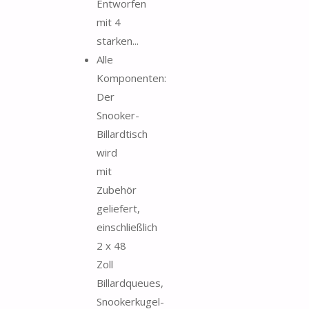
Entworfen
mit 4
starken...
Alle
Komponenten:
Der
Snooker-
Billardtisch
wird
mit
Zubehör
geliefert,
einschließlich
2 x 48
Zoll
Billardqueues,
Snookerkugel-