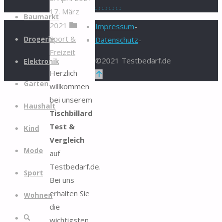
.
.
.
.
.
.
.
.
17. März
Zum
Baumarkt
2021
Inhalt
Impressum
-
Sport &
springen
Drogerie
Datenschutz
-
Freizeit
©2021 Testbedarf.de
Elektronik
Herzlich
Zurück
Garten
willkommen
nach
bei unserem
oben
Haushalt
Tischbillard
Test &
Kind
Vergleich
Mode
auf
Testbedarf.de.
Sport
Bei uns
erhalten Sie
Wohnen
die
Suche
wichtigsten