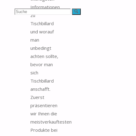
Informationen
Suchen
Suche
zu
Tischbillard
nach:
und worauf
man
unbedingt
achten sollte,
bevor man
sich
Tischbillard
anschafft.
Zuerst
präsentieren
wir Ihnen die
meistverkauftesten
Produkte bei