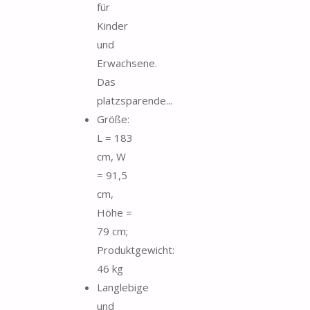
für
Kinder
und
Erwachsene.
Das
platzsparende...
Größe:
L = 183
cm, W
= 91,5
cm,
Höhe =
79 cm;
Produktgewicht:
46 kg
Langlebige
und