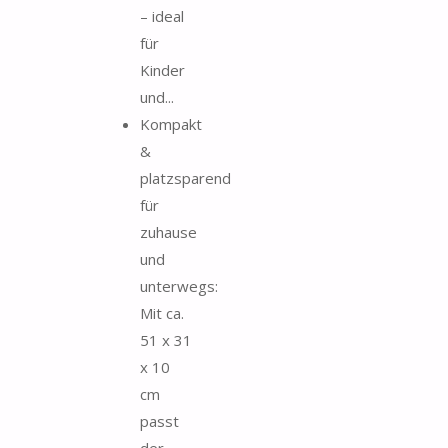
– ideal
für
Kinder
und...
Kompakt
&
platzsparend
für
zuhause
und
unterwegs:
Mit ca.
51 x 31
x 10
cm
passt
der