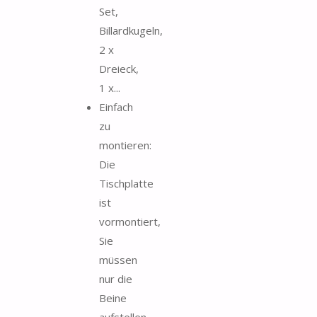
Set,
Billardkugeln,
2 x
Dreieck,
1 x...
Einfach
zu
montieren:
Die
Tischplatte
ist
vormontiert,
Sie
müssen
nur die
Beine
aufstellen,