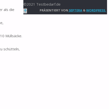
©2021 Testbedarf.de
r als die
Zurück
PRÄSENTIERT VON
SEPTERA
&
WORDPRESS.
nach
te,
oben
10 Müllsäcke.
u schütteln,