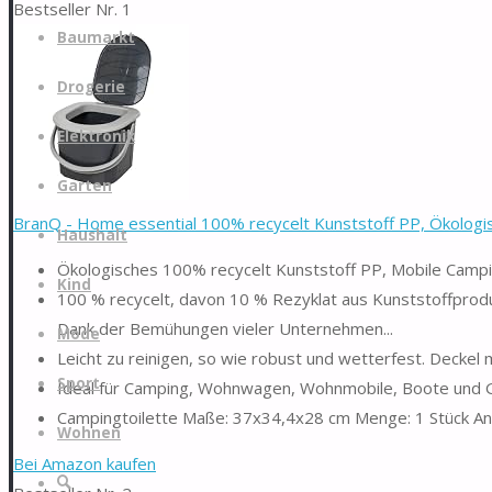
Bestseller Nr. 1
Zum
Baumarkt
Inhalt
springen
Drogerie
Elektronik
Garten
BranQ - Home essential 100% recycelt Kunststoff PP, Ökologisc
Haushalt
Ökologisches 100% recycelt Kunststoff PP, Mobile Campin
Kind
100 % recycelt, davon 10 % Rezyklat aus Kunststoffprod
Dank der Bemühungen vieler Unternehmen...
Mode
Leicht zu reinigen, so wie robust und wetterfest. Deckel 
Sport
Ideal für Camping, Wohnwagen, Wohnmobile, Boote und 
Campingtoilette Maße: 37x34,4x28 cm Menge: 1 Stück An
Wohnen
Bei Amazon kaufen
Suche