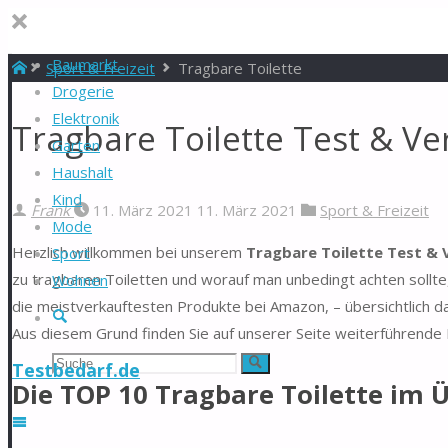
Baumarkt
Start
Sport & Freizeit
Tragbare Toilette
Drogerie
Elektronik
Tragbare Toilette Test & Ve
Garten
Haushalt
Kind
Frank
11. März 2021
11. März 2021
Sport & Freizeit
Mode
Herzlich willkommen bei unserem
Tragbare Toilette Test & 
Sport
zu tragbaren Toiletten und worauf man unbedingt achten sollte,
Wohnen
die meistverkauftesten Produkte bei Amazon, – übersichtlich d
Suche
Aus diesem Grund finden Sie auf unserer Seite weiterführende 
Suchen
Suche
Testbedarf.de
Die TOP 10 Tragbare Toilette im 
nach: