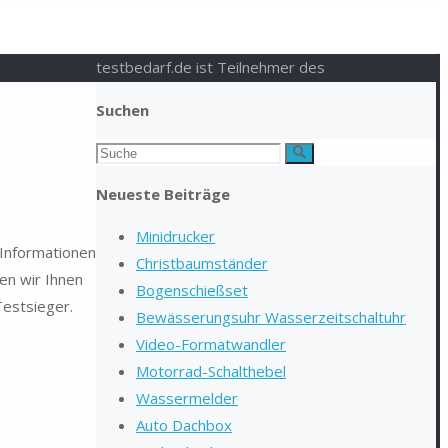
testbedarf.de ist Teilnehmer des
Suchen
Suchen
Suche
nach:
Neueste Beiträge
Minidrucker
 Informationen
Christbaumständer
en wir Ihnen
Bogenschießset
Testsieger.
Bewässerungsuhr Wasserzeitschaltuhr
Video-Formatwandler
Motorrad-Schalthebel
Wassermelder
Auto Dachbox