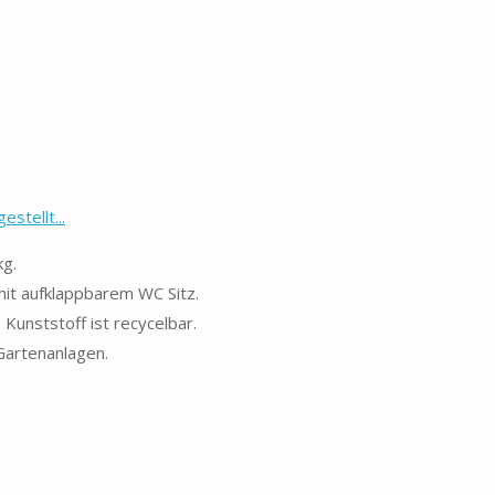
stellt...
kg.
mit aufklappbarem WC Sitz.
 Kunststoff ist recycelbar.
Gartenanlagen.