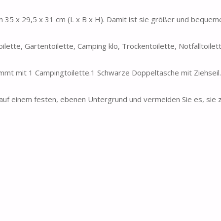
 x 29,5 x 31 cm (L x B x H). Damit ist sie größer und bequeme
ilette, Gartentoilette, Camping klo, Trockentoilette, Notfalltoilet
mit 1 Campingtoilette.1 Schwarze Doppeltasche mit Ziehseil.
f einem festen, ebenen Untergrund und vermeiden Sie es, sie z