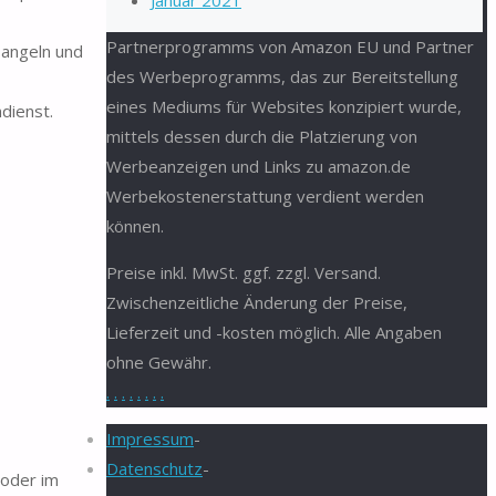
Januar 2021
Partnerprogramms von Amazon EU und Partner
 angeln und
des Werbeprogramms, das zur Bereitstellung
eines Mediums für Websites konzipiert wurde,
dienst.
mittels dessen durch die Platzierung von
Werbeanzeigen und Links zu amazon.de
Werbekostenerstattung verdient werden
können.
Preise inkl. MwSt. ggf. zzgl. Versand.
Zwischenzeitliche Änderung der Preise,
Lieferzeit und -kosten möglich. Alle Angaben
ohne Gewähr.
.
.
.
.
.
.
.
.
Impressum
-
Datenschutz
-
 oder im