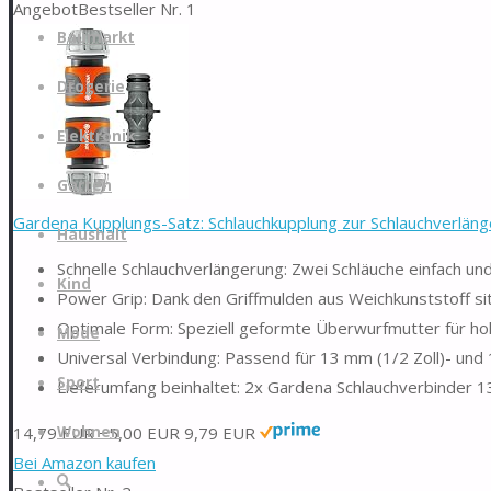
Angebot
Bestseller Nr. 1
Zum
Baumarkt
Inhalt
springen
Drogerie
Elektronik
Garten
Gardena Kupplungs-Satz: Schlauchkupplung zur Schlauchverläng
Haushalt
Schnelle Schlauchverlängerung: Zwei Schläuche einfach un
Kind
Power Grip: Dank den Griffmulden aus Weichkunststoff si
Optimale Form: Speziell geformte Überwurfmutter für ho
Mode
Universal Verbindung: Passend für 13 mm (1/2 Zoll)- und
Sport
Lieferumfang beinhaltet: 2x Gardena Schlauchverbinder 1
14,79 EUR
−5,00 EUR
9,79 EUR
Wohnen
Bei Amazon kaufen
Suche