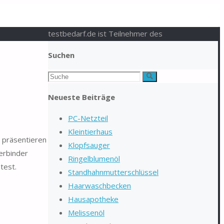
testbedarf.de ist Teilnehmer des
Suchen
Suchen
Suche
nach:
Neueste Beiträge
PC-Netzteil
Kleintierhaus
t präsentieren
Klopfsauger
erbinder
Ringelblumenöl
test.
Standhahnmutterschlüssel
Haarwaschbecken
Hausapotheke
Melissenöl