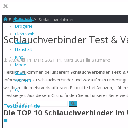
Baumarkt
Start
Baumarkt
Schlauchverbinder
Drogerie
Elektronik
Schlauchverbinder Test & V
Garten
Haushalt
Kind
Frank
11. März 2021
11. März 2021
Baumarkt
Mode
Herzlich willkommen bei unserem
Schlauchverbinder Test & 
Sport
Informationen zu Schlauchverbinder und worauf man unbedingt a
Wohnen
wir Ihnen die meistverkauftesten Produkte bei Amazon, – übers
Suche
Testsieger. Aus diesem Grund finden Sie auf unserer Seite wei
Suchen
Suche
Testbedarf.de
Die TOP 10 Schlauchverbinder im 
nach: