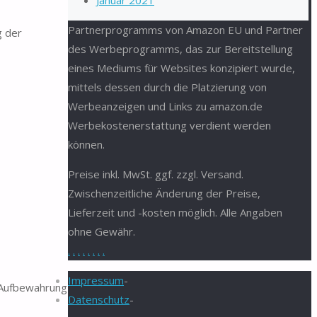
Januar 2021
Partnerprogramms von Amazon EU und Partner
g der
des Werbeprogramms, das zur Bereitstellung
eines Mediums für Websites konzipiert wurde,
mittels dessen durch die Platzierung von
Werbeanzeigen und Links zu amazon.de
Werbekostenerstattung verdient werden
können.
Preise inkl. MwSt. ggf. zzgl. Versand.
Zwischenzeitliche Änderung der Preise,
Lieferzeit und -kosten möglich. Alle Angaben
ohne Gewähr.
.
.
.
.
.
.
.
.
Impressum
-
 Aufbewahrung
Datenschutz
-