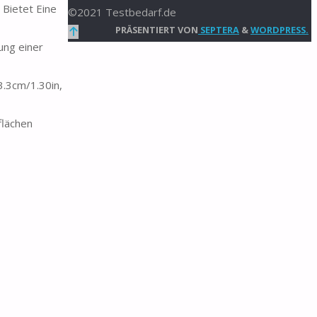
 Bietet Eine
©2021 Testbedarf.de
Zurück
PRÄSENTIERT VON
SEPTERA
&
WORDPRESS.
ung einer
nach
oben
3.3cm/1.30in,
flächen