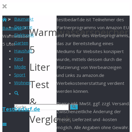
Baumarkt
Start
testbedarf.de ist Teilnehmer des
Drogerie
Partnerprogramms von Amazon EU
Baumarkt
Warmwasserspeicher
Elektronik
und Partner des Werbeprogramms,
Warmwasserspeicher
Garten
das zur Bereitstellung eines
5 Liter
5
Haushalt
Mediums für Websites konzipiert
Kind
wurde, mittels dessen durch die
Liter
Mode
Platzierung von Werbeanzeigen
Sport
und Links zu amazon.de
Test
Wohnen
Werbekostenerstattung verdient
werden können.
Suche
&
Preise inkl. MwSt. ggf. zzgl. Versand.
Suchen
Suche
Testbedarf.de
Zwischenzeitliche Änderung der
Vergleich
Preise, Lieferzeit und -kosten
nach:
möglich. Alle Angaben ohne Gewähr.