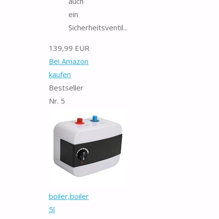
auch
ein
Sicherheitsventil...
139,99 EUR
Bei Amazon
kaufen
Bestseller
Nr. 5
boiler,boiler
5l