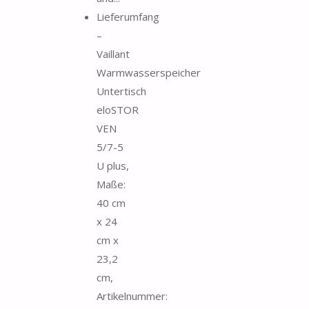
Lieferumfang
–
Vaillant
Warmwasserspeicher
Untertisch
eloSTOR
VEN
5/7-5
U plus,
Maße:
40 cm
x 24
cm x
23,2
cm,
Artikelnummer: