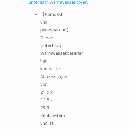
untertisch,warmwasserboiler...
【Kompakt
und
platzsparend】
Dieser
Untertisch-
Warmwasserbereiter
hat
kompakte
Abmessungen
von
21,5 x
32,5 x
23,5
Zentimetern
und ist