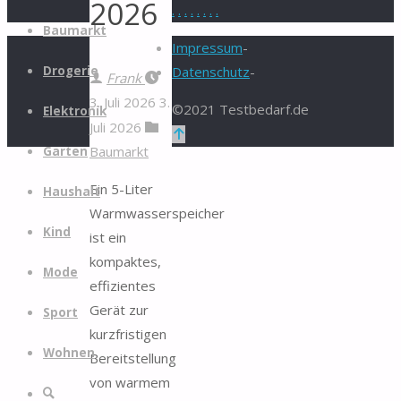
2026
.
.
.
.
.
.
.
.
Zum
Baumarkt
Inhalt
Impressum
-
springen
Drogerie
Datenschutz
-
Frank
3. Juli 2026
3.
©2021 Testbedarf.de
Elektronik
Juli 2026
Zurück
Baumarkt
Garten
nach
oben
Ein 5-Liter
Haushalt
Warmwasserspeicher
Kind
ist ein
kompaktes,
Mode
effizientes
Gerät zur
Sport
kurzfristigen
Wohnen
Bereitstellung
von warmem
Suche