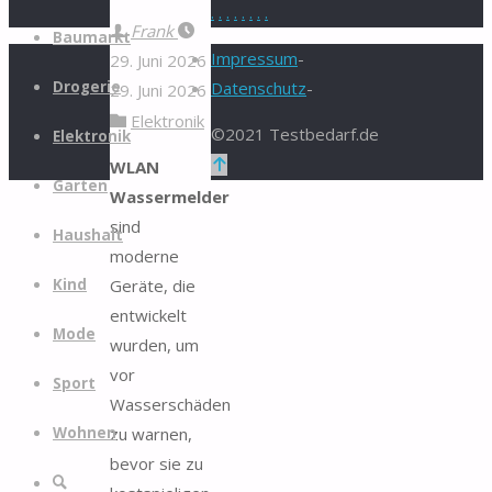
.
.
.
.
.
.
.
.
Zum
Frank
Baumarkt
Inhalt
Impressum
-
29. Juni 2026
springen
Drogerie
Datenschutz
-
29. Juni 2026
Elektronik
©2021 Testbedarf.de
Elektronik
Zurück
WLAN
Garten
nach
Wassermelder
oben
sind
Haushalt
moderne
Geräte, die
Kind
entwickelt
Mode
wurden, um
vor
Sport
Wasserschäden
zu warnen,
Wohnen
bevor sie zu
Suche