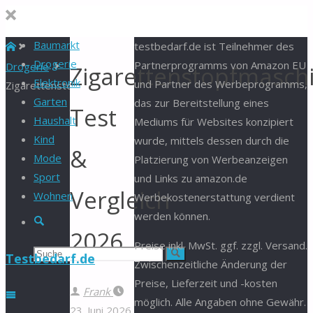
Baumarkt
Start
testbedarf.de ist Teilnehmer des
Drogerie
Partnerprogramms von Amazon EU
Drogerie
Zigarettenstopfmasch
Elektronik
und Partner des Werbeprogramms,
Zigarettenstopfmaschine
Garten
das zur Bereitstellung eines
Test
Haushalt
Mediums für Websites konzipiert
Kind
wurde, mittels dessen durch die
&
Mode
Platzierung von Werbeanzeigen
Sport
und Links zu amazon.de
Vergleich
Wohnen
Werbekostenerstattung verdient
werden können.
Suche
2026
Preise inkl. MwSt. ggf. zzgl. Versand.
Suchen
Suche
Testbedarf.de
Zwischenzeitliche Änderung der
Preise, Lieferzeit und -kosten
nach:
Frank
möglich. Alle Angaben ohne Gewähr.
23. Juni 2026