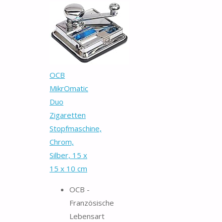
OCB
MikrOmatic
Duo
Zigaretten
Stopfmaschine,
Chrom,
Silber, 15 x
15 x 10 cm
OCB -
Französische
Lebensart