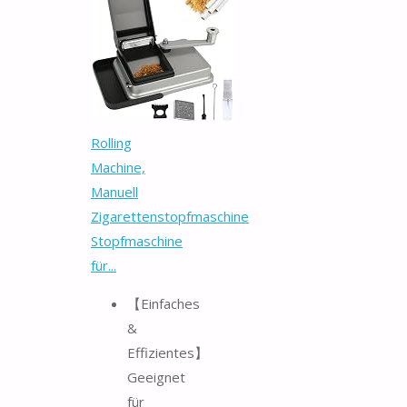
Rolling
Machine,
Manuell
Zigarettenstopfmaschine
Stopfmaschine
für...
【Einfaches
&
Effizientes】
Geeignet
für