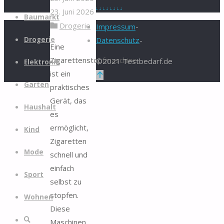
.
.
.
.
.
.
.
.
23. Juni 2026
Zum
Baumarkt
Drogerie
Inhalt
Impressum
-
springen
Drogerie
Datenschutz
-
Eine
Zigarettenstopfmaschine
©2021 Testbedarf.de
Elektronik
ist ein
Zurück
Garten
praktisches
nach
Gerät, das
oben
Haushalt
es
ermöglicht,
Kind
Zigaretten
Mode
schnell und
einfach
Sport
selbst zu
stopfen.
Wohnen
Diese
Suche
Maschinen