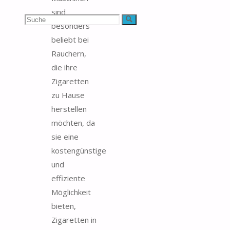
sind
Suchen
Suche
besonders
beliebt bei
nach:
Rauchern,
die ihre
Zigaretten
zu Hause
herstellen
möchten, da
sie eine
kostengünstige
und
effiziente
Möglichkeit
bieten,
Zigaretten in