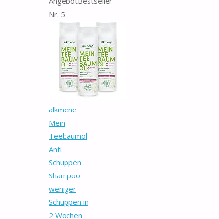
Angebot
Bestseller
Nr. 5
alkmene
Mein
Teebaumöl
Anti
Schuppen
Shampoo
weniger
Schuppen in
2 Wochen