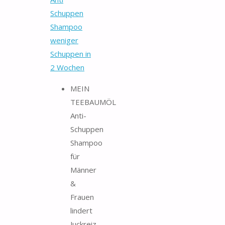
Schuppen
Shampoo
weniger
Schuppen in
2 Wochen
MEIN
TEEBAUMÖL
Anti-
Schuppen
Shampoo
für
Männer
&
Frauen
lindert
Juckreiz,