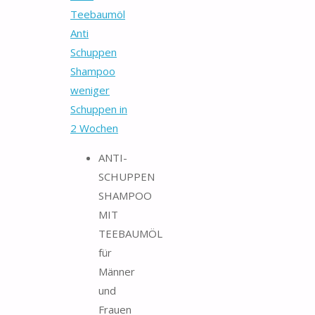
Teebaumöl
Anti
Schuppen
Shampoo
weniger
Schuppen in
2 Wochen
ANTI-
SCHUPPEN
SHAMPOO
MIT
TEEBAUMÖL
für
Männer
und
Frauen