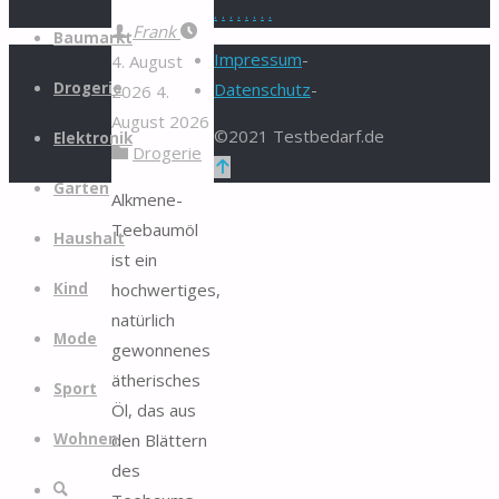
.
.
.
.
.
.
.
.
Zum
Frank
Baumarkt
Inhalt
Impressum
-
4. August
springen
Drogerie
Datenschutz
-
2026
4.
August 2026
©2021 Testbedarf.de
Elektronik
Drogerie
Zurück
Garten
nach
Alkmene-
oben
Teebaumöl
Haushalt
ist ein
hochwertiges,
Kind
natürlich
Mode
gewonnenes
ätherisches
Sport
Öl, das aus
den Blättern
Wohnen
des
Suche