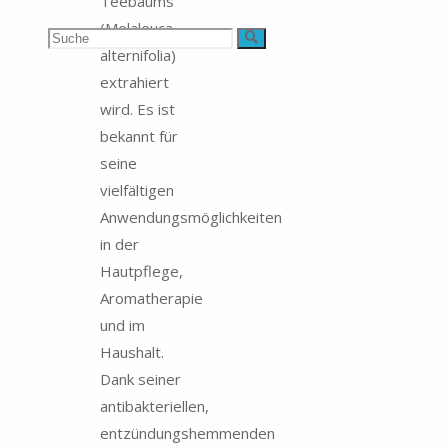
Teebaums
(Melaleuca
Suchen
Suche
alternifolia)
nach:
extrahiert
wird. Es ist
bekannt für
seine
vielfältigen
Anwendungsmöglichkeiten
in der
Hautpflege,
Aromatherapie
und im
Haushalt.
Dank seiner
antibakteriellen,
entzündungshemmenden