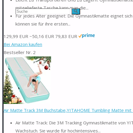
mitgelieferte Tasche kann man die...
Suchen
Suche
Für jedes Alter geeignet: Die Gymnastikmatte eignet sich
können sie für ihre ersten...
nach:
129,99 EUR
−50,16 EUR
79,83 EUR
Bei Amazon kaufen
Bestseller Nr. 2
Air Matte Track 3M Buchstabe,YITAHOME Tumbling Matte mit el
Air Matte Track: Die 3M Tracking Gymnastikmatte von Y
Wachstuch. Sie wurde für hochintensives...