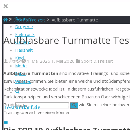
Baumarkt
Start
Sport & Freizeit
Aufblasbare Turnmatte
Drogerie
Elektronik
Aufblasbare Turnmatte Test
Garten
Haushalt
Kind
Frank
1. Mai 2026
1. Mai 2026
Sport & Freizeit
Mode
Aufblasbare Turnmatten
sind innovative Trainings- und Siche
Sport
zum Einsatz kommen. Sie bieten eine weiche und stoßdämpfende
Wohnen
Rehabilitationszwecke ideal ist. In diesem ausführlichen Ratg
Suche
Funktionsprinzipien und verschiedenen Bauarten über wichtige K
Produkte und Marken. Entdecken Sie, wie Sie mit einer hochwert
Suchen
Suche
Testbedarf.de
Trainingsbereich vereinen können.
nach: