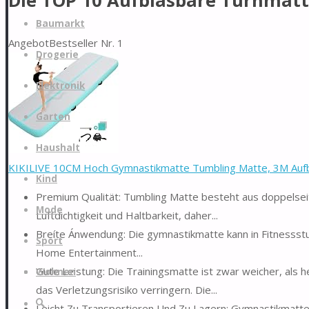
Die TOP 10 Aufblasbare Turnmatt
Zum
Baumarkt
Inhalt
Angebot
Bestseller Nr. 1
springen
Drogerie
Elektronik
Garten
Haushalt
KIKILIVE 10CM Hoch Gymnastikmatte Tumbling Matte, 3M Aufbl
Kind
Premium Qualität: Tumbling Matte besteht aus doppelsei
Mode
Luftdichtigkeit und Haltbarkeit, daher...
Breíte Ánwendung: Die gymnastikmatte kann in Fitnessst
Sport
Home Entertainment...
Gute Leistung: Die Trainingsmatte ist zwar weicher, als 
Wohnen
das Verletzungsrisiko verringern. Die...
Suche
Leicht Zu Transportieren Und Zu Lagern: Gymnastikmatte 