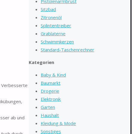
Pistolenarmbrust
Sitzbad
Zitronenöl
Splintentreiber
Grablaterne
Schwimmkerzen
Standard-Taschenrechner
Kategorien
Baby & Kind
Baumarkt
. Verbesserte
Drogerie
Elektronik
tikübungen,
Garten
Haushalt
esser ab und
Kleidung & Mode
Sonstiges
 Auch durch