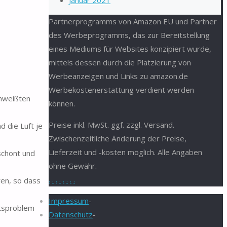
Januar 2021
Partnerprogramms von Amazon EU und Partner
des Werbeprogramms, das zur Bereitstellung
eines Mediums für Websites konzipiert wurde,
mittels dessen durch die Platzierung von
Werbeanzeigen und Links zu amazon.de
Werbekostenerstattung verdient werden
hweißten
können.
Preise inkl. MwSt. ggf. zzgl. Versand.
d die Luft je
Zwischenzeitliche Änderung der Preise,
Lieferzeit und -kosten möglich. Alle Angaben
schont und
ohne Gewähr.
.
.
.
.
.
.
.
.
en, so dass
Impressum
-
tsproblem
Datenschutz
-