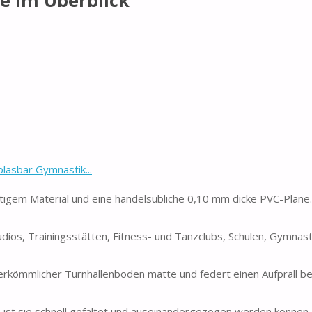
e im Überblick
asbar Gymnastik...
tigem Material und eine handelsübliche 0,10 mm dicke PVC-Plane
udios, Trainingsstätten, Fitness- und Tanzclubs, Schulen, Gymnas
herkömmlicher Turnhallenboden matte und federt einen Aufprall b
ist sie schnell gefaltet und auseinandergezogen werden können.