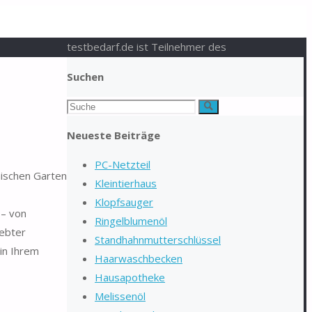
testbedarf.de ist Teilnehmer des
Suchen
Suchen
Suche
nach:
Neueste Beiträge
PC-Netzteil
mischen Garten
Kleintierhaus
Klopfsauger
 – von
Ringelblumenöl
iebter
Standhahnmutterschlüssel
 in Ihrem
Haarwaschbecken
Hausapotheke
Melissenöl