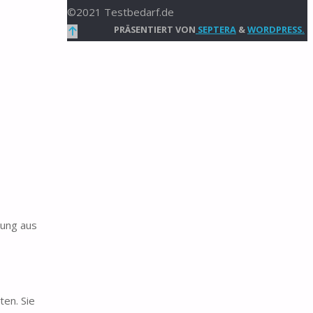
©2021 Testbedarf.de
Zurück
PRÄSENTIERT VON
SEPTERA
&
WORDPRESS.
nach
oben
tung aus
ten. Sie