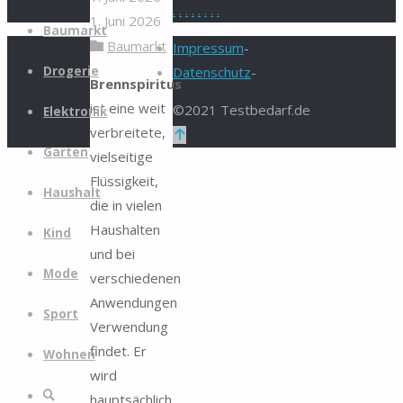
.
.
.
.
.
.
.
.
1. Juni 2026
Zum
Baumarkt
Baumarkt
Inhalt
Impressum
-
springen
Drogerie
Datenschutz
-
Brennspiritus
ist eine weit
©2021 Testbedarf.de
Elektronik
verbreitete,
Zurück
Garten
vielseitige
nach
Flüssigkeit,
oben
Haushalt
die in vielen
Haushalten
Kind
und bei
Mode
verschiedenen
Anwendungen
Sport
Verwendung
findet. Er
Wohnen
wird
Suche
hauptsächlich