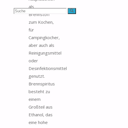
als
Suchen
Suche
Brennstoff
zum Kochen,
nach:
für
Campingkocher,
aber auch als
Reinigungsmittel
oder
Desinfektionsmittel
genutzt.
Brennspiritus
besteht zu
einem
Großteil aus
Ethanol, das
eine hohe