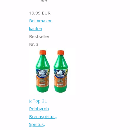
der...
19,99 EUR
Bei Amazon
kaufen
Bestseller
Nr. 3
JaTop 2L
Robbyrob
Brennspiritus,
Spiritus,