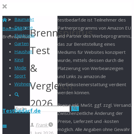
Baumarkt
Start
testbedarf.de ist Teilnehmer des
Drogerie
Partnerprogramms von Amazon EU
Baumarkt
Brennspiritus
Elektronik
und Partner des Werbeprogramms,
Brennspiritus
Garten
das zur Bereitstellung eines
Test
Haushalt
Mediums für Websites konzipiert
Kind
wurde, mittels dessen durch die
&
Mode
Platzierung von Werbeanzeigen
Sport
und Links zu amazon.de
Vergleich
Wohnen
Werbekostenerstattung verdient
werden können.
Suche
2026
Preise inkl. MwSt. ggf. zzgl. Versand.
Suchen
Suche
Testbedarf.de
Zwischenzeitliche Änderung der
Preise, Lieferzeit und -kosten
nach:
Frank
möglich. Alle Angaben ohne Gewähr.
1. Juni 2026