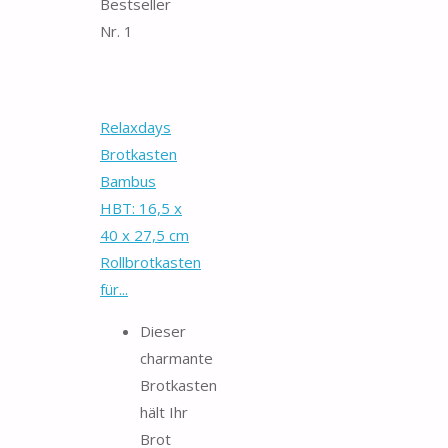
Bestseller
Nr. 1
Relaxdays
Brotkasten
Bambus
HBT: 16,5 x
40 x 27,5 cm
Rollbrotkasten
für...
Dieser
charmante
Brotkasten
hält Ihr
Brot