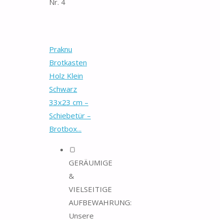
Nr. 4
Praknu
Brotkasten
Holz Klein
Schwarz
33x23 cm –
Schiebetür –
Brotbox...
🍞
GERÄUMIGE
&
VIELSEITIGE
AUFBEWAHRUNG:
Unsere