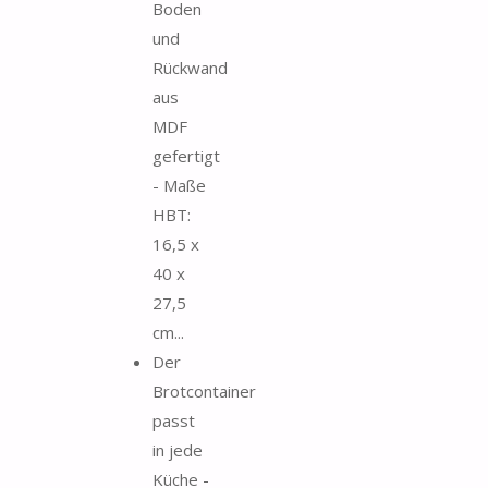
Boden
und
Rückwand
aus
MDF
gefertigt
- Maße
HBT:
16,5 x
40 x
27,5
cm...
Der
Brotcontainer
passt
in jede
Küche -