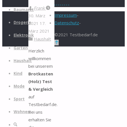
.
.
.
.
.
.
.
.
Zum
Frank
Baumarkt
Inhalt
Impressum
-
30. März
springen
Drogerie
Datenschutz
-
2021
17.
März 2021
©2021 Testbedarf.de
Elektronik
Haushalt
Zurück
Garten
nach
Herzlich
oben
willkommen
Haushalt
bei unserem
Brotkasten
Kind
(Holz) Test
Mode
& Vergleich
auf
Sport
Testbedarf.de.
Bei uns
Wohnen
erhalten Sie
Suche