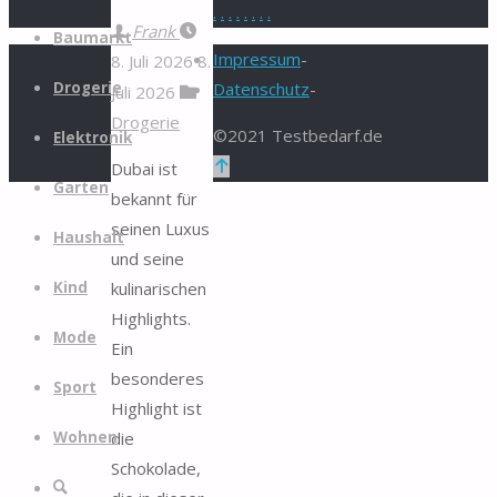
.
.
.
.
.
.
.
.
Zum
Frank
Baumarkt
Inhalt
Impressum
-
8. Juli 2026
8.
springen
Drogerie
Datenschutz
-
Juli 2026
Drogerie
©2021 Testbedarf.de
Elektronik
Zurück
Dubai ist
Garten
nach
bekannt für
oben
seinen Luxus
Haushalt
und seine
kulinarischen
Kind
Highlights.
Mode
Ein
besonderes
Sport
Highlight ist
die
Wohnen
Schokolade,
Suche