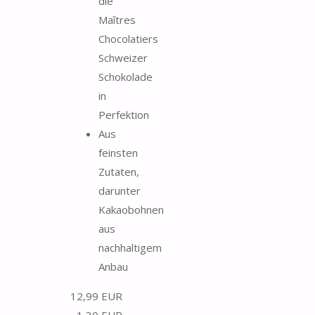
die
Maîtres
Chocolatiers
Schweizer
Schokolade
in
Perfektion
Aus
feinsten
Zutaten,
darunter
Kakaobohnen
aus
nachhaltigem
Anbau
12,99 EUR
−1,30 EUR