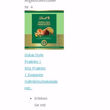
Angebot
Bestseller
Nr. 4
Dubai Style
Pralinés |
90g Pralinés
| Exquisite
Vollmilchschokolade
mit...
Erleben
Sie mit