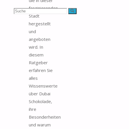
die in dieser
faszinierenden
Suchen
Suche
Stadt
nach:
hergestellt
und
angeboten
wird. In
diesem
Ratgeber
erfahren Sie
alles
Wissenswerte
über Dubai
Schokolade,
ihre
Besonderheiten
und warum