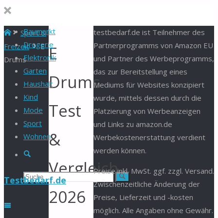
Baumarkt
Start
testbedarf.de ist Teilnehmer des
Sport &
Drogerie
Partnerprogramms von Amazon EU
Freizeit
E
E
Elektronik
und Partner des Werbeprogramms,
Drums
Garten
das zur Bereitstellung eines
Drums
Haushalt
Mediums für Websites konzipiert
Kind
wurde, mittels dessen durch die
Test
Mode
Platzierung von Werbeanzeigen
Sport
und Links zu amazon.de
&
Wohnen
Werbekostenerstattung verdient
werden können.
Suche
Vergleich
Preise inkl. MwSt. ggf. zzgl. Versand.
Suchen
Suche
Testbedarf.de
Zwischenzeitliche Änderung der
2026
Preise, Lieferzeit und -kosten
nach:
möglich. Alle Angaben ohne Gewähr.