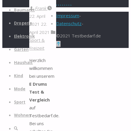
.
.
.
.
.
.
.
.
Zum
Frank
Baumarkt
Inhalt
Impressum
-
22. April
springen
Drogerie
Datenschutz
-
2021
22.
April 2021
©2021 Testbedarf.de
Elektronik
Sport &
Zurück
Freizeit
Garten
nach
oben
Herzlich
Haushalt
willkommen
bei unserem
Kind
E Drums
Mode
Test &
Vergleich
Sport
auf
Testbedarf.de.
Wohnen
Bei uns
Suche