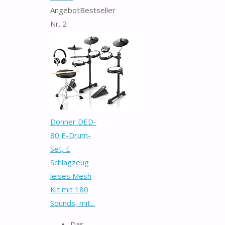
Angebot
Bestseller
Nr. 2
Donner DED-
80 E-Drum-
Set, E
Schlagzeug
leises Mesh
Kit mit 180
Sounds, mit...
Das