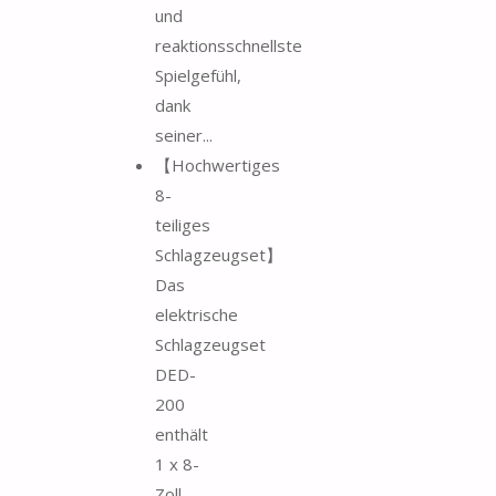
und
reaktionsschnellste
Spielgefühl,
dank
seiner...
【Hochwertiges
8-
teiliges
Schlagzeugset】
Das
elektrische
Schlagzeugset
DED-
200
enthält
1 x 8-
Zoll-