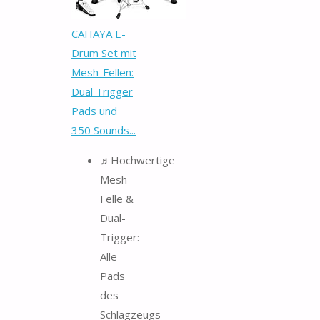
CAHAYA E-
Drum Set mit
Mesh-Fellen:
Dual Trigger
Pads und
350 Sounds...
♬Hochwertige
Mesh-
Felle &
Dual-
Trigger:
Alle
Pads
des
Schlagzeugs