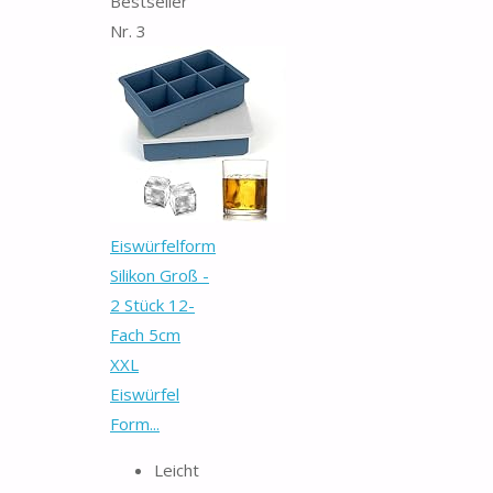
Bestseller
Nr. 3
Eiswürfelform
Silikon Groß -
2 Stück 12-
Fach 5cm
XXL
Eiswürfel
Form...
Leicht