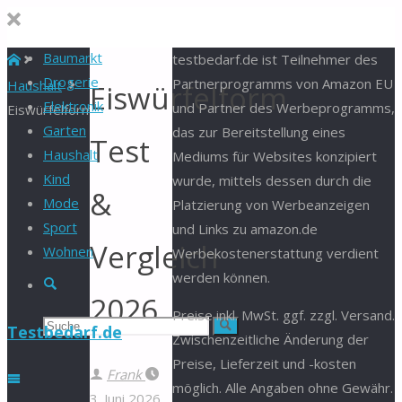
Baumarkt
Start
testbedarf.de ist Teilnehmer des
Drogerie
Partnerprogramms von Amazon EU
Haushalt
Eiswürfelform
Elektronik
und Partner des Werbeprogramms,
Eiswürfelform
Garten
das zur Bereitstellung eines
Test
Haushalt
Mediums für Websites konzipiert
Kind
wurde, mittels dessen durch die
&
Mode
Platzierung von Werbeanzeigen
Sport
und Links zu amazon.de
Vergleich
Wohnen
Werbekostenerstattung verdient
werden können.
Suche
2026
Preise inkl. MwSt. ggf. zzgl. Versand.
Suchen
Suche
Testbedarf.de
Zwischenzeitliche Änderung der
Preise, Lieferzeit und -kosten
nach:
Frank
möglich. Alle Angaben ohne Gewähr.
3. Juni 2026