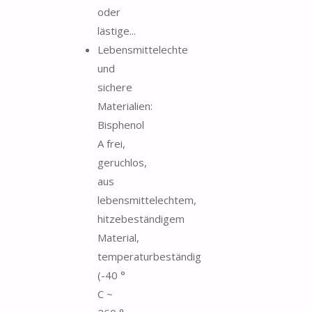
oder
lästige...
Lebensmittelechte
und
sichere
Materialien:
Bisphenol
A frei,
geruchlos,
aus
lebensmittelechtem,
hitzebeständigem
Material,
temperaturbeständig
(-40 °
C ~