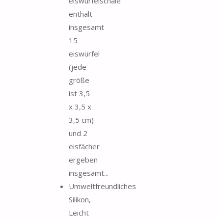
eiswürfelschale
enthält
insgesamt
15
eiswürfel
(jede
größe
ist 3,5
x 3,5 x
3,5 cm)
und 2
eisfächer
ergeben
insgesamt...
Umweltfreundliches
Silikon,
Leicht