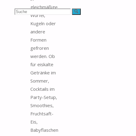
gleichmäßige
Suchen
Suche
Würfel,
Kugeln oder
nach:
andere
Formen
gefroren
werden. Ob
für eiskalte
Getränke im
Sommer,
Cocktails im
Party-Setup,
Smoothies,
Fruchtsaft-
Eis,
Babyflaschen