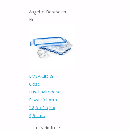
Angebot
Bestseller
Nr. 1
EMSA Clip &
Close
Frischhaltedose,
Eiswürfelform,
22,6 x 16,5 x
4,9 cm...
Keimfreie