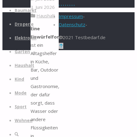
.
.
.
.
.
.
.
.
3. Juni 2026
Zum
Baumarkt
Haushalt
Inhalt
Impressum
-
springen
Drogerie
Datenschutz
-
Eine
Eiswürfelform
©2021 Testbedarf.de
Elektronik
ist ein
Zurück
Garten
Alltagshelfer
nach
in Küche,
oben
Haushalt
Bar, Outdoor
und
Kind
Gastronomie,
Mode
der dafür
sorgt, dass
Sport
Wasser oder
andere
Wohnen
Flüssigkeiten
Suche
in