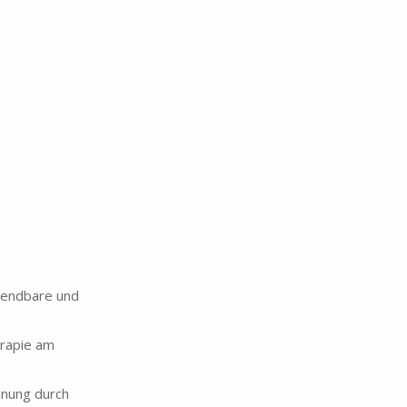
wendbare und
erapie am
nnung durch