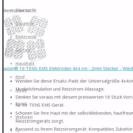
Zum
Bestseller Nr. 1
Baumarkt
Inhalt
springen
Drogerie
Elektronik
Garten
Haushalt
axion® 16 TENS-EMS Elektroden 4x4 cm - 2mm Stecker - Wied
Kind
Wenden Sie diese Ersatz-Pads der Universalgröße 4x4cm
Muskelstimulation und Reizstrom-Massage.
Mode
Denken Sie voraus mit diesem preiswerten 16 Stück Vo
Sport
für Ihr TENS EMS Gerät.
Schonen Sie Ihre Haut mit der selbstklebenden, hautfreun
Wohnen
Reizstromgeräts sorgt.
Passend zu Ihrem Reizstromgerät: Kompatibles Zubehör z
Suche