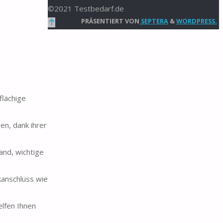
©2021 Testbedarf.de
Zurück
PRÄSENTIERT VON
SEPTERA
&
WORDPRESS.
nach
oben
flächige
en, dank ihrer
and, wichtige
kanschluss wie
elfen Ihnen