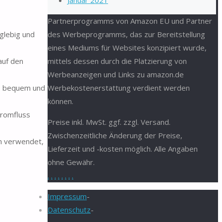
Januar 2021
Partnerprogramms von Amazon EU und Partner
glebig und
des Werbeprogramms, das zur Bereitstellung
eines Mediums für Websites konzipiert wurde,
auf den
mittels dessen durch die Platzierung von
Werbeanzeigen und Links zu amazon.de
h, bequem und
Werbekostenerstattung verdient werden
können.
tromfluss
Preise inkl. MwSt. ggf. zzgl. Versand.
Zwischenzeitliche Änderung der Preise,
en verwendet,
Lieferzeit und -kosten möglich. Alle Angaben
ohne Gewähr.
.
.
.
.
.
.
.
.
Impressum
-
Datenschutz
-