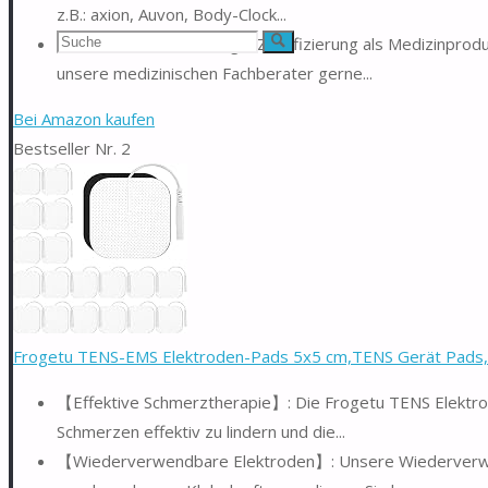
z.B.: axion, Auvon, Body-Clock...
Suchen
Sicher in der Anwendung – Zertifizierung als Medizinpro
Suche
unsere medizinischen Fachberater gerne...
nach:
Bei Amazon kaufen
Bestseller Nr. 2
Frogetu TENS-EMS Elektroden-Pads 5x5 cm,TENS Gerät Pads,
【Effektive Schmerztherapie】: Die Frogetu TENS Elektro
Schmerzen effektiv zu lindern und die...
【Wiederverwendbare Elektroden】: Unsere Wiederverwe