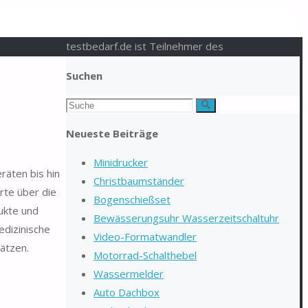
testbedarf.de ist Teilnehmer des
Suchen
Suchen
Suche
nach:
Neueste Beiträge
Minidrucker
räten bis hin
Christbaumständer
rte über die
Bogenschießset
ukte und
Bewässerungsuhr Wasserzeitschaltuhr
edizinische
Video-Formatwandler
ätzen.
Motorrad-Schalthebel
Wassermelder
Auto Dachbox