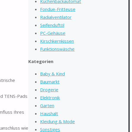
Kuchenbackautomat
Fondue-Fritteuse
Radialventilator
Seifenduftöl
PC-Gehäuse
Kirschkernkissen
Funktionswäsche
Kategorien
Baby & Kind
trische
Baumarkt
Drogerie
und TENS-Pads
Elektronik
Garten
mfluss Ihres
Haushalt
Kleidung & Mode
kanschluss wie
Sonstiges