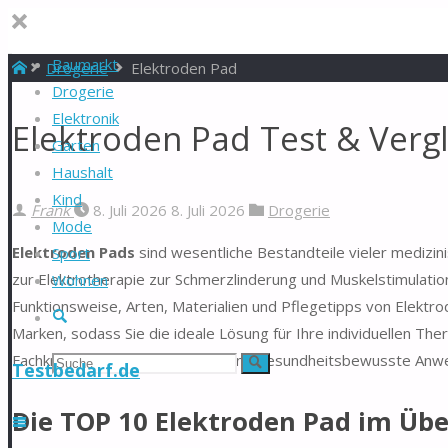
Baumarkt
Start
Drogerie
Elektroden Pad
Drogerie
Elektronik
Elektroden Pad Test & Verg
Garten
Haushalt
Kind
Frank
8. Juli 2026
8. Juli 2026
Drogerie
Mode
Elektroden Pads
sind wesentliche Bestandteile vieler medizi
Sport
zur Elektrotherapie zur Schmerzlinderung und Muskelstimulatio
Wohnen
Funktionsweise, Arten, Materialien und Pflegetipps von Elektr
Suche
Marken, sodass Sie die ideale Lösung für Ihre individuellen Th
Fachkräfte, Physiotherapeuten und gesundheitsbewusste Anwen
Suchen
Suche
Testbedarf.de
nach:
Die TOP 10 Elektroden Pad im Übe