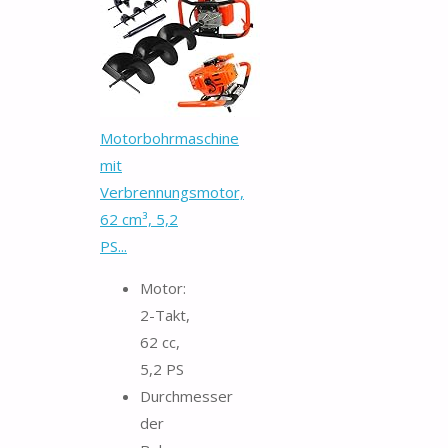
Motorbohrmaschine
mit
Verbrennungsmotor,
62 cm³, 5,2
PS...
Motor:
2-Takt,
62 cc,
5,2 PS
Durchmesser
der