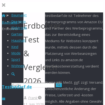
Baumarkt
Start
testbedarf.de ist Teilnehmer des
Drogerie
Partnerprogramms von Amazon EU
Baumarkt
Erdbohrer
Elektronik
und Partner des Werbeprogramms,
Erdbohrer
Garten
das zur Bereitstellung eines
Test
Haushalt
Mediums für Websites konzipiert
Kind
wurde, mittels dessen durch die
&
Mode
Platzierung von Werbeanzeigen
Sport
und Links zu amazon.de
Vergleich
Wohnen
Werbekostenerstattung verdient
werden können.
Suche
2026
Preise inkl. MwSt. ggf. zzgl. Versand.
Suchen
Suche
Testbedarf.de
Zwischenzeitliche Änderung der
Preise, Lieferzeit und -kosten
nach:
Frank
möglich. Alle Angaben ohne Gewähr.
11. Juni 2026