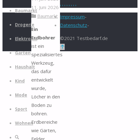
.
.
.
.
.
.
.
.
11. Juni 2026
Zum
Baumarkt
Baumarkt
Inhalt
Impressum
-
springen
Drogerie
Datenschutz
-
Ein
Erdbohrer
©2021 Testbedarf.de
Elektronik
ist ein
Zurück
Garten
spezialisiertes
nach
Werkzeug,
oben
Haushalt
das dafür
entwickelt
Kind
wurde,
Mode
Löcher in den
Boden zu
Sport
bohren.
Erdbereiche
Wohnen
wie Gärten,
Suche
Felder,