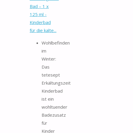
Bad – 1 x
125 ml -
Kinderbad
für die kalte...
Wohlbefinden
im
Winter:
Das
tetesept
Erkältungszeit
Kinderbad
ist ein
wohltuender
Badezusatz
für
Kinder