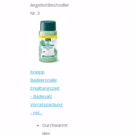
Angebot
Bestseller
Nr. 3
Kneipp
Badekristalle
Erkältungszeit
- Badesalz
Vorratspackung
- mit...
Durchwärmt
den