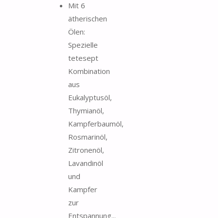
Mit 6
ätherischen
Ölen:
Spezielle
tetesept
Kombination
aus
Eukalyptusöl,
Thymianöl,
Kampferbaumöl,
Rosmarinöl,
Zitronenöl,
Lavandinöl
und
Kampfer
zur
Entspannung...