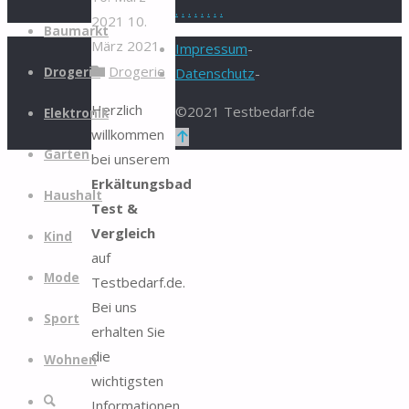
.
.
.
.
.
.
.
.
2021
10.
Zum
Baumarkt
März 2021
Inhalt
Impressum
-
Drogerie
springen
Drogerie
Datenschutz
-
Herzlich
©2021 Testbedarf.de
Elektronik
willkommen
Zurück
Garten
bei unserem
nach
Erkältungsbad
oben
Haushalt
Test &
Vergleich
Kind
auf
Mode
Testbedarf.de.
Bei uns
Sport
erhalten Sie
die
Wohnen
wichtigsten
Suche
Informationen