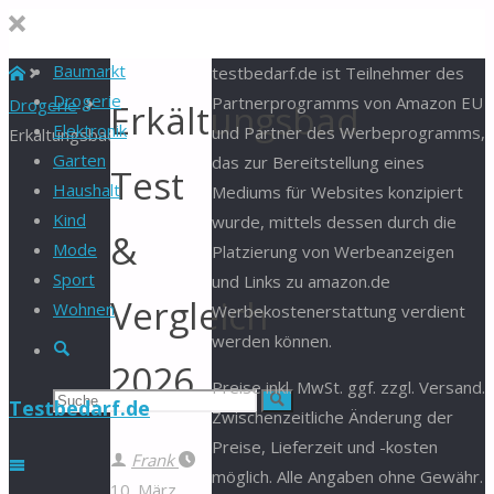
Baumarkt
Start
testbedarf.de ist Teilnehmer des
Drogerie
Partnerprogramms von Amazon EU
Drogerie
Erkältungsbad
Elektronik
und Partner des Werbeprogramms,
Erkältungsbad
Garten
das zur Bereitstellung eines
Test
Haushalt
Mediums für Websites konzipiert
Kind
wurde, mittels dessen durch die
&
Mode
Platzierung von Werbeanzeigen
Sport
und Links zu amazon.de
Vergleich
Wohnen
Werbekostenerstattung verdient
werden können.
Suche
2026
Preise inkl. MwSt. ggf. zzgl. Versand.
Suchen
Suche
Testbedarf.de
Zwischenzeitliche Änderung der
Preise, Lieferzeit und -kosten
nach:
Frank
möglich. Alle Angaben ohne Gewähr.
10. März