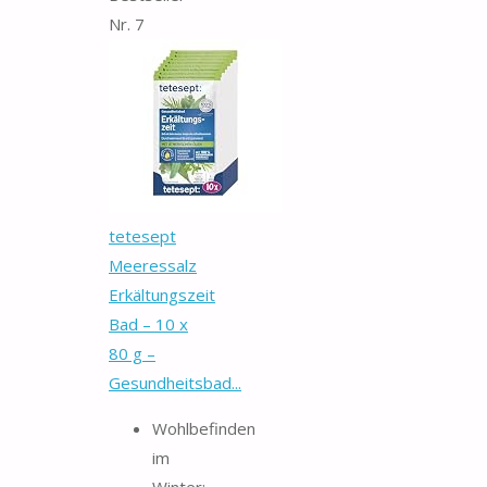
Nr. 7
tetesept
Meeressalz
Erkältungszeit
Bad – 10 x
80 g –
Gesundheitsbad...
Wohlbefinden
im
Winter: