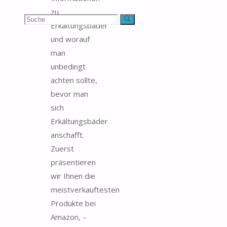
zu
Suchen
Suche
Erkältungsbäder
und worauf
nach:
man
unbedingt
achten sollte,
bevor man
sich
Erkältungsbäder
anschafft.
Zuerst
präsentieren
wir Ihnen die
meistverkauftesten
Produkte bei
Amazon, –