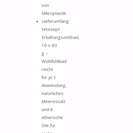
von
Mikroplastik.
Lieferumfang:
tetesept
Erkältungszeitbad,
10 x 80
g –
Wohlfühlbad
reicht
für je 1
Anwendung,
natürliches
Meeressalz
und 6
ätherische
Öle für