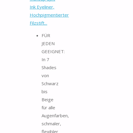
Ink Eyeliner,
Hochpigmentierter
Filzstift...
FÜR
JEDEN
GEEIGNET:
In 7
Shades
von
Schwarz
bis
Beige
für alle
Augenfarben,
schmaler,
flexibler