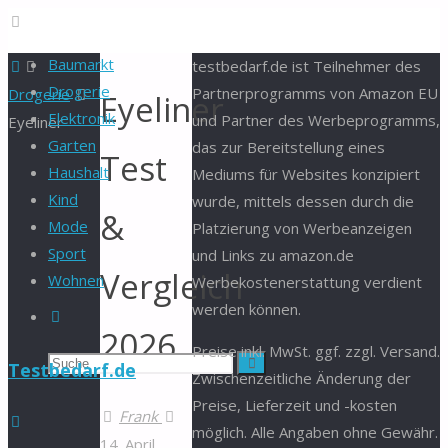
Baumarkt
Start
testbedarf.de ist Teilnehmer des
Drogerie
Partnerprogramms von Amazon EU
Drogerie
Eyeliner
Elektronik
und Partner des Werbeprogramms,
Eyeliner
Garten
das zur Bereitstellung eines
Test
Haushalt
Mediums für Websites konzipiert
Kind
wurde, mittels dessen durch die
&
Mode
Platzierung von Werbeanzeigen
Sport
und Links zu amazon.de
Vergleich
Wohnen
Werbekostenerstattung verdient
werden können.
Suche
2026
Preise inkl. MwSt. ggf. zzgl. Versand.
Suchen
Suche
Testbedarf.de
Zwischenzeitliche Änderung der
Preise, Lieferzeit und -kosten
nach:
Frank
möglich. Alle Angaben ohne Gewähr.
14. April