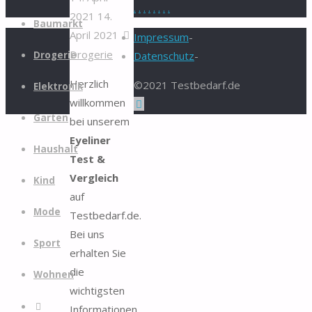
.
.
.
.
.
.
.
.
2021
14.
Zum
Baumarkt
April 2021
Inhalt
Impressum
-
Drogerie
springen
Drogerie
Datenschutz
-
Herzlich
©2021 Testbedarf.de
Elektronik
willkommen
Zurück
Garten
bei unserem
nach
Eyeliner
oben
Haushalt
Test &
Vergleich
Kind
auf
Mode
Testbedarf.de.
Bei uns
Sport
erhalten Sie
die
Wohnen
wichtigsten
Suche
Informationen