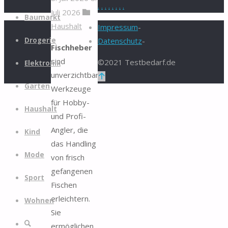
.
.
.
.
.
.
.
.
Juli 2026
Zum
Baumarkt
Haushalt
Inhalt
Impressum
-
springen
Drogerie
Datenschutz
-
Fischheber
sind
©2021 Testbedarf.de
Elektronik
unverzichtbare
Zurück
Garten
Werkzeuge
nach
für Hobby-
oben
Haushalt
und Profi-
Angler, die
Kind
das Handling
Mode
von frisch
gefangenen
Sport
Fischen
erleichtern.
Wohnen
Sie
Suche
ermöglichen