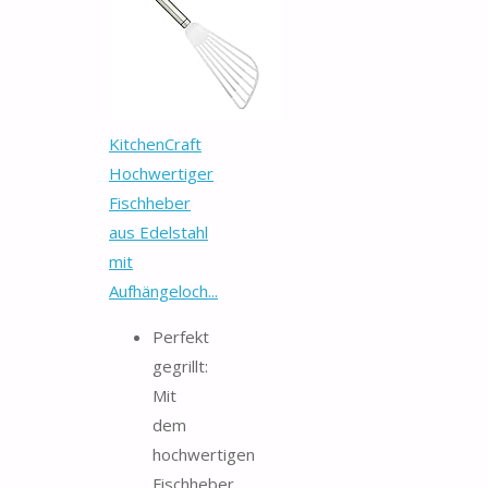
KitchenCraft
Hochwertiger
Fischheber
aus Edelstahl
mit
Aufhängeloch...
Perfekt
gegrillt:
Mit
dem
hochwertigen
Fischheber