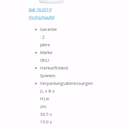
Ibili 762019
Fischschaufel
Garantie
: 2
Jahre
Marke:
IBILI
Herkunftsland:
Spanien.
Verpackungsabmessungen
(L x B x
H) in
zm:
36.5 x
19.0 x