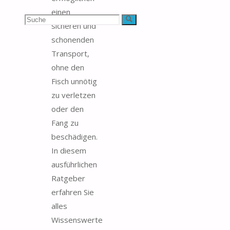
einen
Suchen
Suche
sicheren und
schonenden
nach:
Transport,
ohne den
Fisch unnötig
zu verletzen
oder den
Fang zu
beschädigen.
In diesem
ausführlichen
Ratgeber
erfahren Sie
alles
Wissenswerte