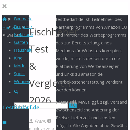
Baumarkt
Start
testbedarf.de ist Teilnehmer des
Drogerie
Partnerprogramms von Amazon EU
Haushalt
Fischheber
Elektronik
und Partner des Werbeprogramms,
Fischheber
Garten
das zur Bereitstellung eines
Test
Haushalt
Mediums für Websites konzipiert
Kind
wurde, mittels dessen durch die
&
Mode
Platzierung von Werbeanzeigen
Sport
und Links zu amazon.de
Vergleich
Wohnen
Werbekostenerstattung verdient
werden können.
Suche
2026
Preise inkl. MwSt. ggf. zzgl. Versand.
Suchen
Suche
Testbedarf.de
Zwischenzeitliche Änderung der
Preise, Lieferzeit und -kosten
nach:
Frank
möglich. Alle Angaben ohne Gewähr.
8. Juli 2026
8.