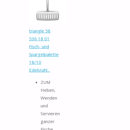
triangle 58
536 18 01
Fisch- und
Spargelpalette
18/10
Edelstahl...
ZUM
Heben,
Wenden
und
Servieren
ganzer
Fische