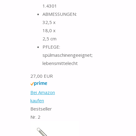
1.4301
ABMESSUNGEN:
32,5 x
18,0 x
2,5 cm
PFLEGE:
spülmaschinengeeignet;
lebensmittelecht
27,00 EUR
Bei Amazon
kaufen
Bestseller
Nr. 2