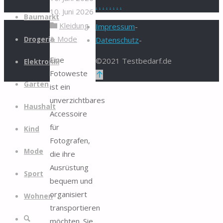
.
.
.
.
.
.
.
.
10. Juni 2026
Zum
Baumarkt
Kleidung
Inhalt
Impressum
-
& Mode
springen
Drogerie
Datenschutz
-
Eine
©2021 Testbedarf.de
Elektronik
Fotoweste
Zurück
Garten
ist ein
nach
unverzichtbares
oben
Haushalt
Accessoire
für
Kind
Fotografen,
Mode
die ihre
Ausrüstung
Sport
bequem und
organisiert
Wohnen
transportieren
Suche
möchten. Sie