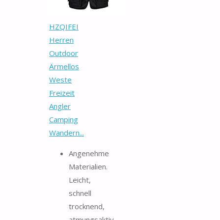
HZQIFEI
Herren
Outdoor
Ärmellos
Weste
Freizeit
Angler
Camping
Wandern...
Angenehme
Materialien.
Leicht,
schnell
trocknend,
atmungsaktiv