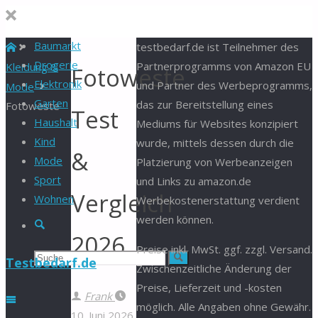
Baumarkt
Start
testbedarf.de ist Teilnehmer des
Drogerie
Partnerprogramms von Amazon EU
Kleidung &
Fotoweste
Elektronik
und Partner des Werbeprogramms,
Mode
Garten
das zur Bereitstellung eines
Fotoweste
Test
Haushalt
Mediums für Websites konzipiert
Kind
wurde, mittels dessen durch die
&
Mode
Platzierung von Werbeanzeigen
Sport
und Links zu amazon.de
Vergleich
Wohnen
Werbekostenerstattung verdient
werden können.
Suche
2026
Preise inkl. MwSt. ggf. zzgl. Versand.
Suchen
Suche
Testbedarf.de
Zwischenzeitliche Änderung der
Preise, Lieferzeit und -kosten
nach:
Frank
möglich. Alle Angaben ohne Gewähr.
10. Juni 2026