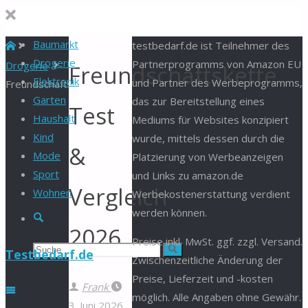
Baumarkt
Start
testbedarf.de ist Teilnehmer des
Drogerie
Partnerprogramms von Amazon EU
Drogerie
Freundschaftskette
Elektronik
und Partner des Werbeprogramms,
Freundschaftskette
Garten
das zur Bereitstellung eines
Test
Haushalt
Mediums für Websites konzipiert
Kind
wurde, mittels dessen durch die
&
Mode
Platzierung von Werbeanzeigen
Sport
und Links zu amazon.de
Vergleich
Wohnen
Werbekostenerstattung verdient
werden können.
Suche
2026
Preise inkl. MwSt. ggf. zzgl. Versand.
Suchen
Suche
Testbedarf.de
Zwischenzeitliche Änderung der
Preise, Lieferzeit und -kosten
nach:
Frank
möglich. Alle Angaben ohne Gewähr.
3. Juni 2026