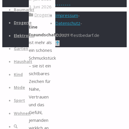
.
.
.
.
.
.
.
.
3. Juni 2026
Zum
Baumarkt
Drogerie
Inhalt
Impressum
-
springen
Drogerie
Datenschutz
-
Eine
Freundschaftskette
©2021 Testbedarf.de
Elektronik
ist mehr als
Zurück
Garten
ein schönes
nach
Schmuckstück
oben
Haushalt
– sie ist ein
sichtbares
Kind
Zeichen für
Mode
Nähe,
Vertrauen
Sport
und das
Gefühl,
Wohnen
jemanden
Suche
wirklich an