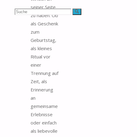
seiner Seite
Suchen
Suche
zu haben. Ob
als Geschenk
nach:
zum
Geburtstag,
als kleines
Ritual vor
einer
Trennung auf
Zeit, als
Erinnerung
an
gemeinsame
Erlebnisse
oder einfach
als liebevolle