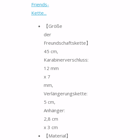
Friends-
Kette...
【Größe
der
Freundschaftskette】
45 cm,
Karabinerverschluss:
12 mm
x 7
mm,
Verlängerungskette:
5 cm,
Anhänger:
2,8 cm
x 3 cm
【Material】