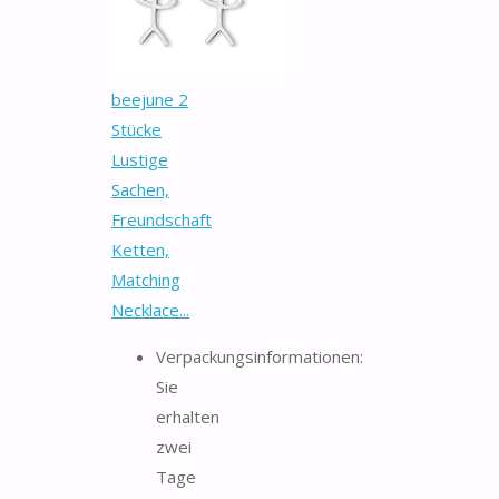
beejune 2
Stücke
Lustige
Sachen,
Freundschaft
Ketten,
Matching
Necklace...
Verpackungsinformationen:
Sie
erhalten
zwei
Tage