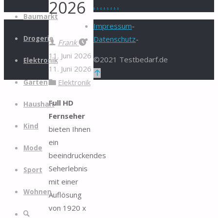
2026
.
.
.
.
.
.
.
.
Zum
Baumarkt
Inhalt
Impressum
-
springen
Drogerie
Datenschutz
-
Frank
11. Juni 2026
©2021 Testbedarf.de
Elektronik
11. Juni 2026
Zurück
Elektronik
Garten
nach
oben
Full HD
Haushalt
Fernseher
Kind
bieten Ihnen
ein
Mode
beeindruckendes
Seherlebnis
Sport
mit einer
Wohnen
Auflösung
von 1920 x
Suche