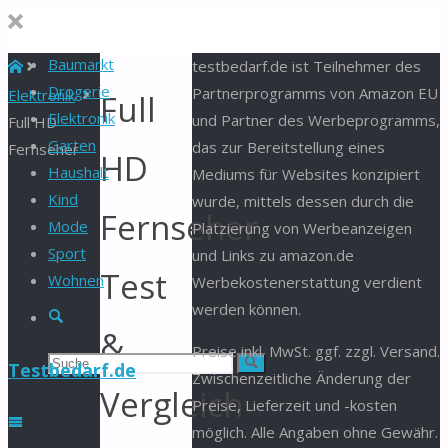
Baumarkt
Start
testbedarf.de ist Teilnehmer des
Drogerie
Partnerprogramms von Amazon EU
Elektronik
Full
Elektronik
und Partner des Werbeprogramms,
Full HD
Garten
das zur Bereitstellung eines
Fernseher
HD
Haushalt
Mediums für Websites konzipiert
Kind
wurde, mittels dessen durch die
Fernseher
Mode
Platzierung von Werbeanzeigen
Sport
und Links zu amazon.de
Test
Wohnen
Werbekostenerstattung verdient
werden können.
Suche
&
Preise inkl. MwSt. ggf. zzgl. Versand.
Suchen
Suche
Testbedarf.de
Zwischenzeitliche Änderung der
Vergleich
Preise, Lieferzeit und -kosten
nach:
möglich. Alle Angaben ohne Gewähr.