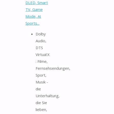
DLED, Smart
TV, Game
Mode, AI
Sports...
Dolby
Audio,
DTS
Virtual:X
: Filme,
Fernsehsendungen,
Sport,
Musik -
die
Unterhaltung,
die Sie
lieben,